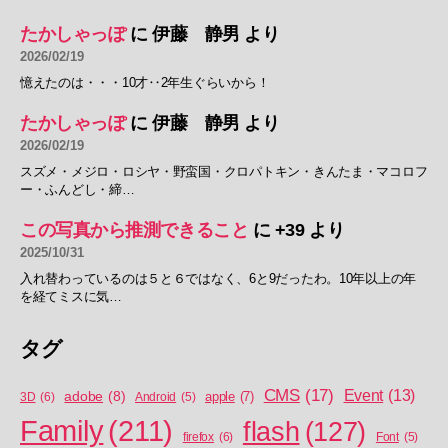
たかしゃっぽ
に
伊藤 静男
より
2026/02/19
憶えたのは・・・10才‥2年生ぐらいから！
たかしゃっぽ
に
伊藤 静男
より
2026/02/19
スズメ・メジロ・ロシヤ・野蛮国・クロパトキン・きんたま・マコロフ
ー・ふんどし・締…
この写真から推測できること
に
+39
より
2025/10/31
入れ替わっているのは５と６ではなく、6と9だったわ。10年以上の年
を経てミスに気…
タグ
CMS
(17)
Event
(13)
adobe
(8)
apple
(7)
3D
(6)
Android
(5)
Family
(211)
flash
(127)
firefox
(6)
Font
(5)