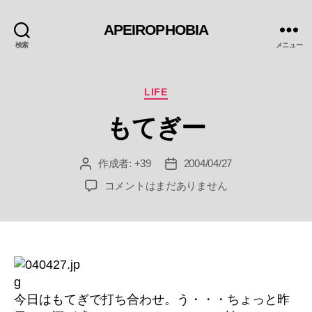
APEIROPHOBIA
検索
メニュー
カ
LIFE
テ
もてぎー
ゴ
リ
ー
作成者:
+39
2004/04/27
投
投
稿
稿
も
コメントはまだありません
者
日
て
ぎ
ー
へ
の
今日はもてぎで打ち合わせ。う・・・ちょっと昨