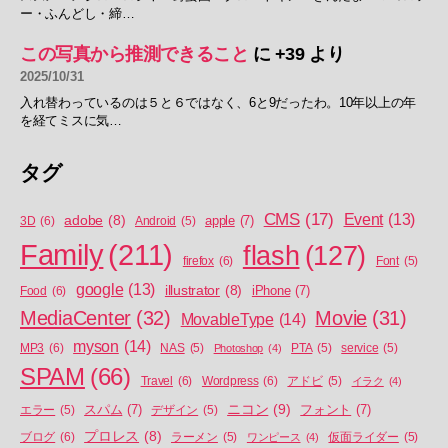
ー・ふんどし・締…
この写真から推測できること
に
+39
より
2025/10/31
入れ替わっているのは５と６ではなく、6と9だったわ。10年以上の年
を経てミスに気…
タグ
CMS
(17)
Event
(13)
adobe
(8)
apple
(7)
3D
(6)
Android
(5)
Family
(211)
flash
(127)
firefox
(6)
Font
(5)
google
(13)
illustrator
(8)
iPhone
(7)
Food
(6)
MediaCenter
(32)
Movie
(31)
MovableType
(14)
myson
(14)
MP3
(6)
NAS
(5)
Photoshop
(4)
PTA
(5)
service
(5)
SPAM
(66)
Travel
(6)
Wordpress
(6)
アドビ
(5)
イラク
(4)
ニコン
(9)
スパム
(7)
フォント
(7)
エラー
(5)
デザイン
(5)
プロレス
(8)
ブログ
(6)
ラーメン
(5)
ワンピース
(4)
仮面ライダー
(5)