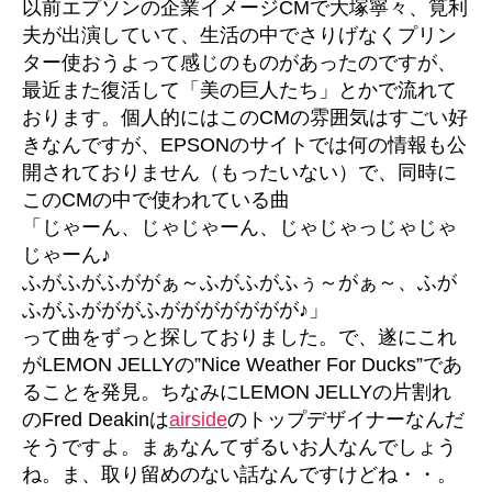
以前エプソンの企業イメージCMで大塚寧々、筧利
夫が出演していて、生活の中でさりげなくプリン
ター使おうよって感じのものがあったのですが、
最近また復活して「美の巨人たち」とかで流れて
おります。個人的にはこのCMの雰囲気はすごい好
きなんですが、EPSONのサイトでは何の情報も公
開されておりません（もったいない）で、同時に
このCMの中で使われている曲
「じゃーん、じゃじゃーん、じゃじゃっじゃじゃ
じゃーん♪
ふがふがふががぁ～ふがふがふぅ～がぁ～、ふが
ふがふがががふががががががが♪」
って曲をずっと探しておりました。で、遂にこれ
がLEMON JELLYの”Nice Weather For Ducks”であ
ることを発見。ちなみにLEMON JELLYの片割れ
のFred Deakinは
airside
のトップデザイナーなんだ
そうですよ。まぁなんてずるいお人なんでしょう
ね。ま、取り留めのない話なんですけどね・・。