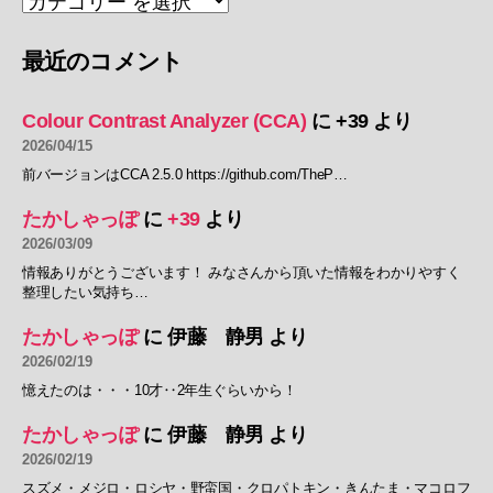
最近のコメント
Colour Contrast Analyzer (CCA)
に
+39
より
2026/04/15
前バージョンはCCA 2.5.0 https://github.com/TheP…
たかしゃっぽ
に
+39
より
2026/03/09
情報ありがとうございます！ みなさんから頂いた情報をわかりやすく
整理したい気持ち…
たかしゃっぽ
に
伊藤 静男
より
2026/02/19
憶えたのは・・・10才‥2年生ぐらいから！
たかしゃっぽ
に
伊藤 静男
より
2026/02/19
スズメ・メジロ・ロシヤ・野蛮国・クロパトキン・きんたま・マコロフ