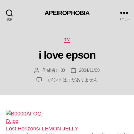
APEIROPHOBIA
検索
メニュー
カ
TV
テ
i love epson
ゴ
リ
ー
作成者:
+39
2004/11/09
投
投
稿
稿
i
コメントはまだありません
者
日
love
epson
へ
の
Lost Horizons/ LEMON JELLY