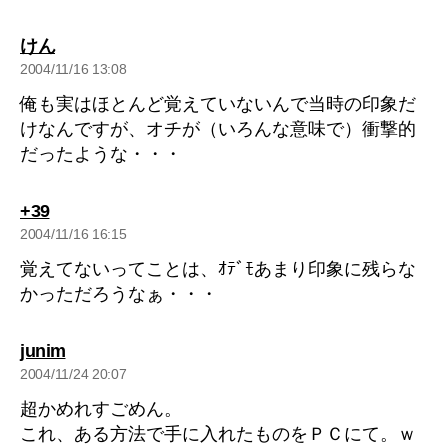
の
けん
発
2004/11/16 13:08
言:
俺も実はほとんど覚えていないんで当時の印象だ
けなんですが、オチが（いろんな意味で）衝撃的
だったような・・・
の
+39
発
2004/11/16 16:15
言:
覚えてないってことは、ｵﾃﾞﾓあまり印象に残らな
かっただろうなぁ・・・
の
junim
発
2004/11/24 20:07
言:
超かめれすごめん。
これ、ある方法で手に入れたものをＰＣにて。ｗ