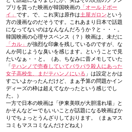
プリを貰った映画が韓国映画の
「オールドボー
イ」
です。で、これ実は原作は
土屋ガロン
という
方の漫画なのだそうです。これあまり日本で話題
になってないのはなんなんだろうか？と・・・。
韓国映画の心理サスペンス（？）映画は、未だに
「カル」
が強烈な印象を残しているのですが、な
んか同じような臭いを感じます。ということで見
たいなぁ・・と。（あ、ちなみに昔メモしていた
「
テハンノで売春していてバラバラ殺人にあった
女子高校生、まだテハンノにいる
」は設定とかは
すごいよかったんだけど、まぁ予算の問題かイン
ディーズの枠は超えてなかったという感じでし
た。）
一方で日本の映画は「伊東美咲が大胆濡れ場」と
かそんなどーでもいいことが話題になる映画ばか
りでちょっとうんざりしております。（まぁマス
コミもマスコミなんだけどねえ）