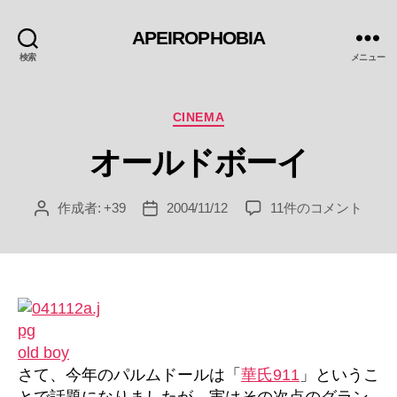
APEIROPHOBIA
検索
メニュー
カ
CINEMA
テ
オールドボーイ
ゴ
リ
ー
オ
作成者:
+39
2004/11/12
11件のコメント
投
投
ー
稿
稿
ル
者
日
ド
ボ
ー
イ
へ
old boy
の
さて、今年のパルムドールは「
華氏911
」というこ
とで話題になりましたが、実はその次点のグラン