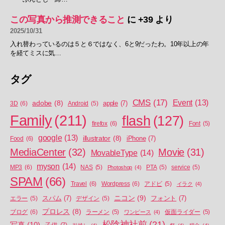
この写真から推測できること
に
+39
より
2025/10/31
入れ替わっているのは５と６ではなく、6と9だったわ。10年以上の年
を経てミスに気…
タグ
CMS
(17)
Event
(13)
adobe
(8)
apple
(7)
3D
(6)
Android
(5)
Family
(211)
flash
(127)
firefox
(6)
Font
(5)
google
(13)
illustrator
(8)
iPhone
(7)
Food
(6)
MediaCenter
(32)
Movie
(31)
MovableType
(14)
myson
(14)
MP3
(6)
NAS
(5)
Photoshop
(4)
PTA
(5)
service
(5)
SPAM
(66)
Travel
(6)
Wordpress
(6)
アドビ
(5)
イラク
(4)
ニコン
(9)
スパム
(7)
フォント
(7)
エラー
(5)
デザイン
(5)
プロレス
(8)
ブログ
(6)
ラーメン
(5)
ワンピース
(4)
仮面ライダー
(5)
松陰神社前
(21)