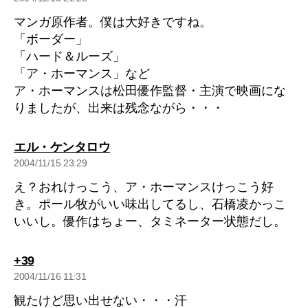
言:
マンガ原作者。僕は大好きですね。
「ボーダー」
「ハード＆ルーズ」
「ア・ホーマンス」など
ア・ホーマンスは松田優作監督・主演で映画にな
りましたが、出来は残念ながら・・・
の
エル・ケンタロウ
発
2004/11/15 23:29
言:
え？おれけっこう、ア・ホーマンスけっこう好
き。ポール牧がいい味出してるし、石橋凌かっこ
いいし。優作はちょー、タミネーター状態だし。
の
+39
発
2004/11/16 11:31
言:
観たけど思い出せない・・・汗