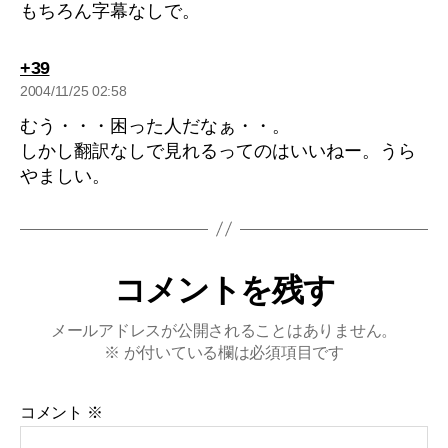
もちろん字幕なしで。
の
+39
発
2004/11/25 02:58
言:
むう・・・困った人だなぁ・・。
しかし翻訳なしで見れるってのはいいねー。うら
やましい。
コメントを残す
メールアドレスが公開されることはありません。
※
が付いている欄は必須項目です
コメント
※