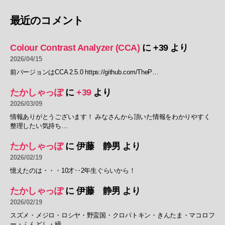
最近のコメント
Colour Contrast Analyzer (CCA)
に
+39
より
2026/04/15
前バージョンはCCA 2.5.0 https://github.com/TheP…
たかしゃっぽ
に
+39
より
2026/03/09
情報ありがとうございます！ みなさんから頂いた情報をわかりやすく
整理したい気持ち…
たかしゃっぽ
に
伊藤 静男
より
2026/02/19
憶えたのは・・・10才‥2年生ぐらいから！
たかしゃっぽ
に
伊藤 静男
より
2026/02/19
スズメ・メジロ・ロシヤ・野蛮国・クロパトキン・きんたま・マコロフ
ー・ふんどし・締…