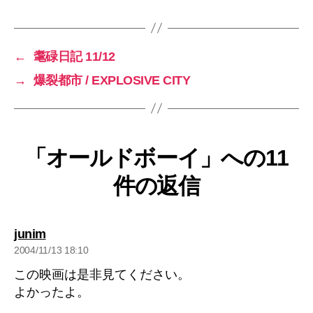
←
耄碌日記 11/12
→
爆裂都市 / EXPLOSIVE CITY
「オールドボーイ」への11
件の返信
の
junim
発
2004/11/13 18:10
言:
この映画は是非見てください。
よかったよ。