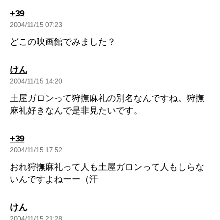
の
+39
発
2004/11/15 07:23
言:
どこの映画館でみました？
の
けん
発
2004/11/15 14:20
言:
土屋ガロンって狩撫麻礼の別名なんですね。狩撫
麻礼好きなんで是非見たいです。
の
+39
発
2004/11/15 17:52
言:
おれ狩撫麻礼って人も土屋ガロンって人もしらな
いんですよねーー（汗
の
けん
発
2004/11/15 21:28