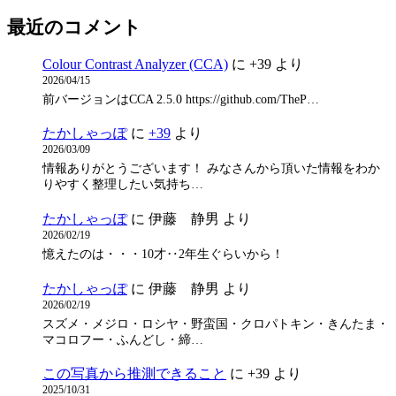
最近のコメント
Colour Contrast Analyzer (CCA)
に
+39
より
2026/04/15
前バージョンはCCA 2.5.0 https://github.com/TheP…
たかしゃっぽ
に
+39
より
2026/03/09
情報ありがとうございます！ みなさんから頂いた情報をわか
りやすく整理したい気持ち…
たかしゃっぽ
に
伊藤 静男
より
2026/02/19
憶えたのは・・・10才‥2年生ぐらいから！
たかしゃっぽ
に
伊藤 静男
より
2026/02/19
スズメ・メジロ・ロシヤ・野蛮国・クロパトキン・きんたま・
マコロフー・ふんどし・締…
この写真から推測できること
に
+39
より
2025/10/31