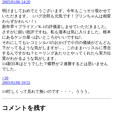
2005/01/06 14:20
発
言:
明けましておめでとうございます。今年もこっそり覗かせて
いただきます。（パグ次郎も元気です！プリンちゃんは相変
わらずかわいい！）
新年早々プライド／K-1の評価楽しませていただきました。
さすがに鋭い批評ですね。私も瀧本は気に入りました。根本
にあるケンカ屋っぽいところがいいですね?。
それにしてもレコとシルバのおかげで小川の価値がどんどん
下がってるような気がしますが…。このままハッスルに専念
するんですかね？ヒーリングあたりとやってくれたら実力位
置がわかるような気がします。
1/4新日本はどうでした？蝶野が２連勝するとは思いません
でした。
+39
の
2005/01/06 19:52
発
言:
1/4忙しくって見れて無いのです・・・。ううう。
コメントを残す