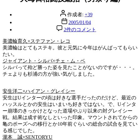
リ
ー
投
作成者:
+39
稿
投
2005/01/04
者
稿
大
2件のコメント
日
晦
美濃輪育久×ステファン・レコ
日
美濃輪はとてもステキ。彼と元気に今年はがんばってもらい
格
たい。
闘
ジャイアント・シルバ×チェ・ム・ベ
技
シルバって殆ど勝った姿を見たことがないのですが・・・。
総
チェよりも杉浦の方が強い気がしました。
括
（男
祭
安生洋二×ハイアン・グレイシー
り
安生はUインターの頃は好きな選手だったのだけど、最近の
編)
ハッスルとかの安生はいまいち好きではない。で、Uインタ
へ
ー崩壊のきっかけとなった道場やぶり以来の対グレイシー
の
戦。結果は成す術なしといった印象。マウントされてからの
亀のポーズへの移行とか10年前ぐらいの総合の試合を見てい
る感じでした。
瀧本 誠×SENTORYU