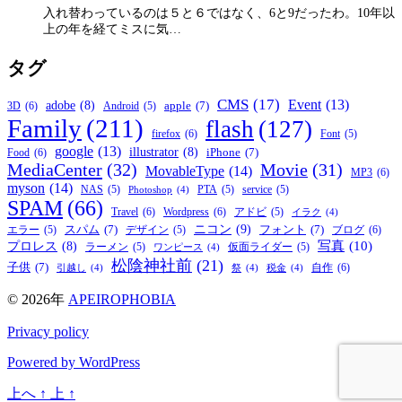
入れ替わっているのは５と６ではなく、6と9だったわ。10年以
上の年を経てミスに気…
タグ
CMS
(17)
Event
(13)
adobe
(8)
apple
(7)
3D
(6)
Android
(5)
Family
(211)
flash
(127)
firefox
(6)
Font
(5)
google
(13)
illustrator
(8)
iPhone
(7)
Food
(6)
MediaCenter
(32)
Movie
(31)
MovableType
(14)
MP3
(6)
myson
(14)
NAS
(5)
PTA
(5)
service
(5)
Photoshop
(4)
SPAM
(66)
Travel
(6)
Wordpress
(6)
アドビ
(5)
イラク
(4)
ニコン
(9)
スパム
(7)
フォント
(7)
ブログ
(6)
エラー
(5)
デザイン
(5)
写真
(10)
プロレス
(8)
ラーメン
(5)
仮面ライダー
(5)
ワンピース
(4)
松陰神社前
(21)
子供
(7)
自作
(6)
引越し
(4)
祭
(4)
税金
(4)
© 2026年
APEIROPHOBIA
Privacy policy
Powered by WordPress
上へ
↑
上
↑