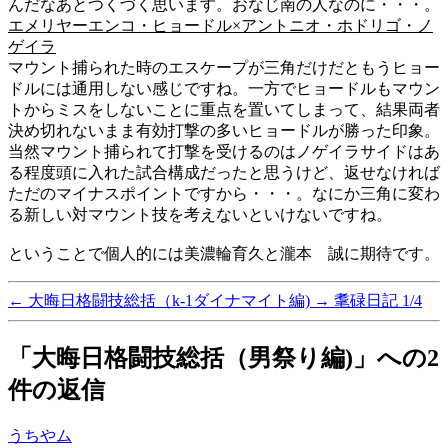
んだなあとつくづく思います。おなじ南の人なのに・・・。
エメリヤーエンコ・ヒョードル×アントニオ・ホドリゴ・ノ
ゲイラ
マウント捕られた時のエスケープが三角だけだともうヒョー
ドルには通用しない感じですね。一方でヒョードルもマウン
トからミスをしないことに重点を置いてしまって、結果両者
決め切れないまま有効打撃の多いヒョードルが勝った印象。
当然マウント捕られて打撃を受けるのはノゲイラサイドはあ
る程度頭に入れた試合構成だったと思うけど、返せなければ
ただのマイナスポイントですから・・・。なにか三角に変わ
る新しい対マウント技を考えないといけないですね。
ということで個人的には美濃輪育久と瀧本 誠に期待です。
←
大晦日格闘技総括（k-1ダイナマイト編)
→
耄碌日記 1/4
「大晦日格闘技総括（男祭り編)」への2
件の返信
の
うちやム