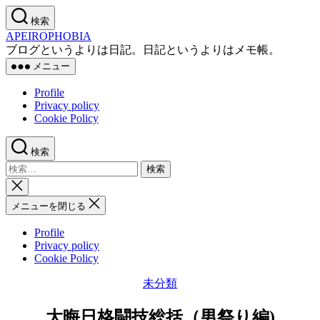
コ
検索
ン
APEIROPHOBIA
テ
ブログというよりは日記。日記というよりはメモ帳。
ン
メニュー
ツ
へ
Profile
ス
Privacy policy
キ
Cookie Policy
ッ
プ
検索
検
索
検
対
索
メニューを閉じる
象:
を
閉
Profile
じ
Privacy policy
る
Cookie Policy
カ
未分類
テ
ゴ
大晦日格闘技総括（男祭り編)