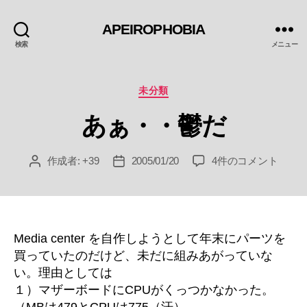
APEIROPHOBIA
検索
メニュー
カ
未分類
テ
あぁ・・鬱だ
ゴ
リ
ー
あ
作成者:
+39
2005/01/20
4件のコメント
投
投
ぁ・・
稿
稿
鬱
者
日
だ
へ
の
Media center を自作しようとして年末にパーツを
買っていたのだけど、未だに組みあがっていな
い。理由としては
１）マザーボードにCPUがくっつかなかった。
（MBは479とCPUは775（汗）