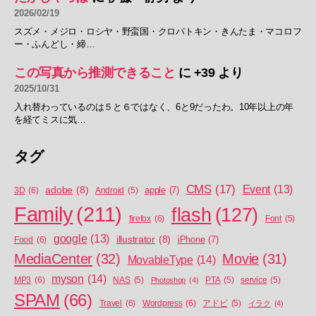
2026/02/19
スズメ・メジロ・ロシヤ・野蛮国・クロパトキン・きんたま・マコロフ
ー・ふんどし・締…
この写真から推測できること
に
+39
より
2025/10/31
入れ替わっているのは５と６ではなく、6と9だったわ。10年以上の年
を経てミスに気…
タグ
CMS
(17)
Event
(13)
adobe
(8)
apple
(7)
3D
(6)
Android
(5)
Family
(211)
flash
(127)
firefox
(6)
Font
(5)
google
(13)
illustrator
(8)
iPhone
(7)
Food
(6)
MediaCenter
(32)
Movie
(31)
MovableType
(14)
myson
(14)
MP3
(6)
NAS
(5)
Photoshop
(4)
PTA
(5)
service
(5)
SPAM
(66)
Travel
(6)
Wordpress
(6)
アドビ
(5)
イラク
(4)