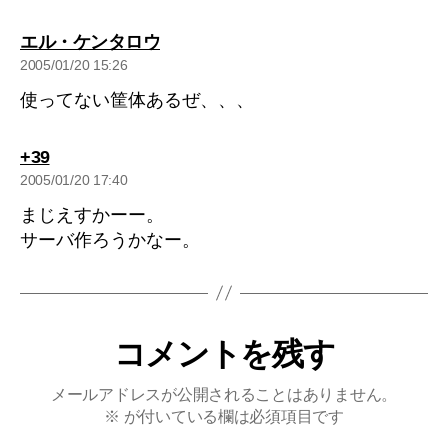
の
エル・ケンタロウ
発
2005/01/20 15:26
言:
使ってない筐体あるぜ、、、
の
+39
発
2005/01/20 17:40
言:
まじえすかーー。
サーバ作ろうかなー。
コメントを残す
メールアドレスが公開されることはありません。
※
が付いている欄は必須項目です