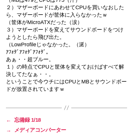
２）マザーボードにあわせてCPUを買いなおした
ら、マザーボードが筐体に入らなかったｗ
（筐体がMicroATXだった（涙）
３）マザーボードを変えてサウンドボードをつけ
ようとしたら飛び出た。
（LowProfileじゃなかった。（涎）
ｱﾌｫﾀﾞｱﾌｫﾀﾞｱﾌｫﾀﾞ。
あぁ・・超ブルー。
１）の時点でCPUと筐体を変えておけばすべて解
決してたなぁ・・。
ということで今ウチにはCPUとMBとサウンドボー
ドが放置されていますｗ
←
忘備録 1/18
→
メディアコンバーター