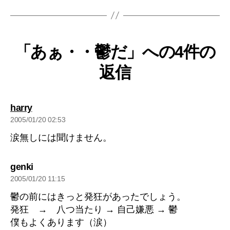
「あぁ・・鬱だ」への4件の
返信
の
harry
発
2005/01/20 02:53
言:
涙無しには聞けません。
の
genki
発
2005/01/20 11:15
言:
鬱の前にはきっと発狂があったでしょう。
発狂 → 八つ当たり → 自己嫌悪 → 鬱
僕もよくあります（涙）