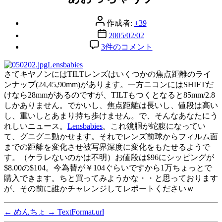
リ
ー
投
作成者:
+39
稿
投
2005/02/02
者
稿
あ
3件のコメント
日
お
Lensbabies
っ
さてキヤノンにはTILTレンズはいくつかの焦点距離のライ
ち
ンナップ(24,45,90mm)があります。一方ニコンにはSHIFTだ
ゃ
けなら28mmがあるのですが、TILTもつくとなると85mm/2.8
う
しかありません。でかいし、焦点距離は長いし、値段は高い
ゾ
し、重いしとあまり持ち歩けません。で、そんなあなたにう
へ
れしいニュース。
Lensbabies
。これ鏡胴が蛇腹になってい
の
て、グニグニ動かせます。それでレンズ前球からフィルム面
までの距離を変化させ被写界深度に変化をもたせるようで
す。（ケラレないのかは不明）お値段は$96にシッピングが
$8.00の$104。今為替が￥104ぐらいですから1万ちょっとで
購入できます。ちと買ってみようかな・・と思っております
が、その前に誰かチャレンジしてレポートくださいｗ
←
めんちょ
→
TextFormat.url