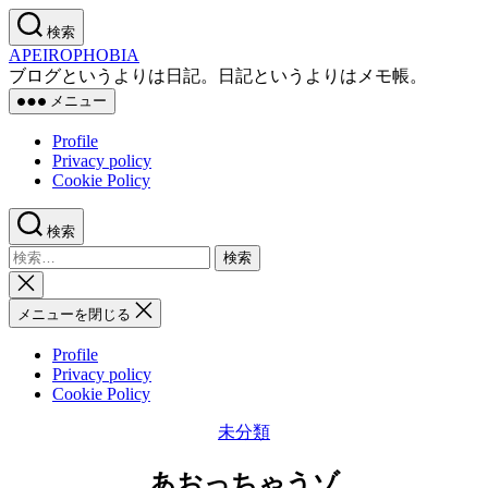
コ
検索
ン
APEIROPHOBIA
テ
ブログというよりは日記。日記というよりはメモ帳。
ン
メニュー
ツ
へ
Profile
ス
Privacy policy
キ
Cookie Policy
ッ
プ
検索
検
索
検
対
索
メニューを閉じる
象:
を
閉
Profile
じ
Privacy policy
る
Cookie Policy
カ
未分類
テ
ゴ
あおっちゃうゾ