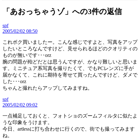
「あおっちゃうゾ」への3件の返信
spf
の
2005/02/02 08:50
発
言:
これボク買いましたー。こんな感じですよと、写真をアップ
したいところなんですけど、見せられるほどのクオリティの
ものが無いです･･･orz
腕の問題が殆どだとは思うんですが、かなり難しいと思いま
す。ミニチュア系写真を撮りたくて、でもPCレンズに手が
届かなくて、これに期待を寄せて買ったんですけど、ダメで
した･･･orz
ちゃんと撮れたらアップしてみますね。
spf
の
2005/02/02 09:02
発
言:
一点補足しておくと、フォトショのズームフィルタに似たよ
うな印象をうけます。
今日、artlessに打ち合わせに行くので、街でも撮ってみます
ね。