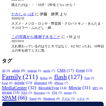
憶えたのは・・・10才‥2年生ぐらいから！
たかしゃっぽ
に
伊藤 静男
より
2026/02/19
スズメ・メジロ・ロシヤ・野蛮国・クロパトキン・きんたま・
マコロフー・ふんどし・締…
この写真から推測できること
に
+39
より
2025/10/31
入れ替わっているのは５と６ではなく、6と9だったわ。10年以
上の年を経てミスに気…
タグ
CMS
(17)
Event
(13)
adobe
(8)
apple
(7)
3D
(6)
Android
(5)
Family
(211)
flash
(127)
firefox
(6)
Font
(5)
google
(13)
illustrator
(8)
iPhone
(7)
Food
(6)
MediaCenter
(32)
Movie
(31)
MovableType
(14)
MP3
(6)
myson
(14)
NAS
(5)
PTA
(5)
service
(5)
Photoshop
(4)
SPAM
(66)
Travel
(6)
Wordpress
(6)
アドビ
(5)
イラク
(4)
ニコン
(9)
スパム
(7)
フォント
(7)
ブログ
(6)
エラー
(5)
デザイン
(5)