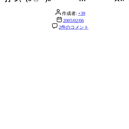
リ
ー
投
作成者:
+39
稿
投
2005/02/06
者
稿
撃
2件のコメント
日
つ、
打
つ、
(σ
´□
｀)σ・・・・
…
━━━━☆
ｽﾞ
ｷ
ｭ
ｰ
ﾝ!!
へ
の