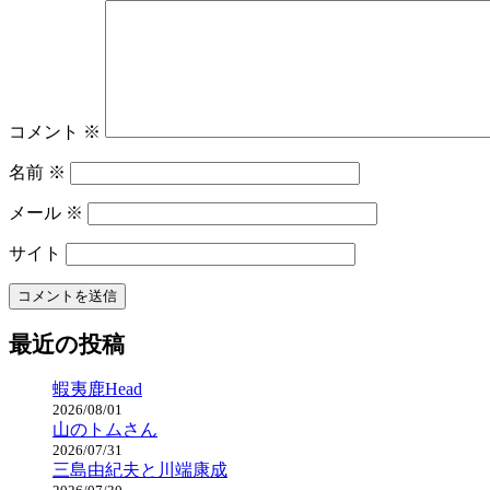
コメント
※
名前
※
メール
※
サイト
最近の投稿
蝦夷鹿Head
2026/08/01
山のトムさん
2026/07/31
三島由紀夫と川端康成