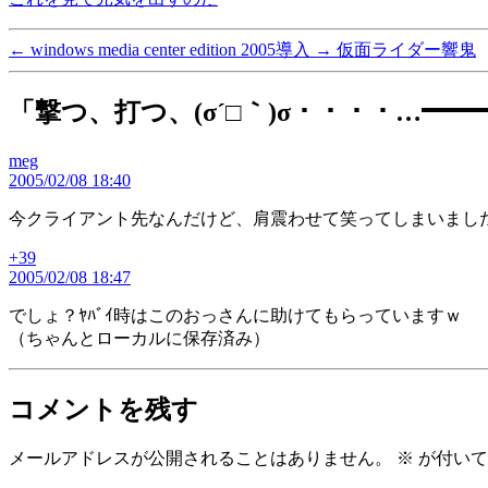
←
windows media center edition 2005導入
→
仮面ライダー響鬼
「撃つ、打つ、(σ´□｀)σ・・・・…━━━
meg
の
2005/02/08 18:40
発
言:
今クライアント先なんだけど、肩震わせて笑ってしまいまし
+39
の
2005/02/08 18:47
発
言:
でしょ？ﾔﾊﾞｲ時はこのおっさんに助けてもらっていますｗ
（ちゃんとローカルに保存済み）
コメントを残す
メールアドレスが公開されることはありません。
※
が付いて