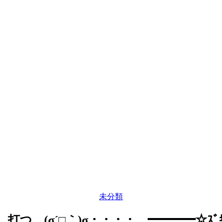
カ
未分類
テ
ゴ
打つ、(σ´□｀)σ・・・・…━━━━☆ｽﾞｷｭ