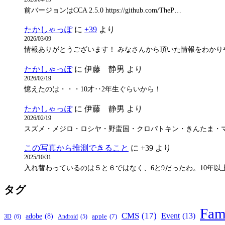
前バージョンはCCA 2.5.0 https://github.com/TheP…
たかしゃっぽ
に
+39
より
2026/03/09
情報ありがとうございます！ みなさんから頂いた情報をわかり
たかしゃっぽ
に
伊藤 静男
より
2026/02/19
憶えたのは・・・10才‥2年生ぐらいから！
たかしゃっぽ
に
伊藤 静男
より
2026/02/19
スズメ・メジロ・ロシヤ・野蛮国・クロパトキン・きんたま・
この写真から推測できること
に
+39
より
2025/10/31
入れ替わっているのは５と６ではなく、6と9だったわ。10年以
タグ
Fam
CMS
(17)
Event
(13)
adobe
(8)
apple
(7)
3D
(6)
Android
(5)