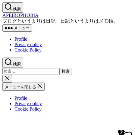
コ
検索
ン
APEIROPHOBIA
テ
ブログというよりは日記。日記というよりはメモ帳。
ン
メニュー
ツ
へ
Profile
ス
Privacy policy
キ
Cookie Policy
ッ
プ
検索
検
索
検
対
索
メニューを閉じる
象:
を
閉
Profile
じ
Privacy policy
る
Cookie Policy
撃つ、