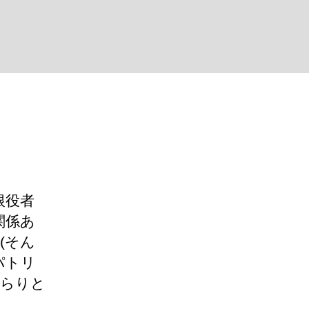
根役者
関係あ
(そん
パトリ
がらりと
。