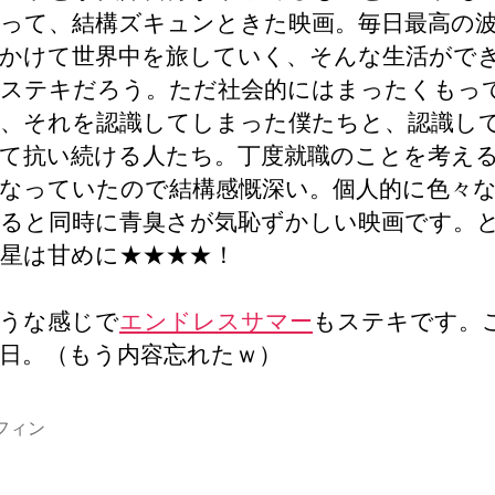
って、結構ズキュンときた映画。毎日最高の
かけて世界中を旅していく、そんな生活がで
ステキだろう。ただ社会的にはまったくもっ
、それを認識してしまった僕たちと、認識し
て抗い続ける人たち。丁度就職のことを考え
なっていたので結構感慨深い。個人的に色々
ると同時に青臭さが気恥ずかしい映画です。
星は甘めに★★★★！
うな感じで
エンドレスサマー
もステキです。
日。（もう内容忘れたｗ）
フィン