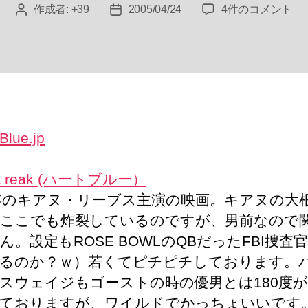
point
作成者:
+39
2005/04/24
4件のコメント
投
投
&
稿
稿
reak
者
日
(ハ
ー
ト
ブ
ル
ー）
へ
の
t & reak (ハートブルー）
1年のキアヌ・リーブス主演の映画。キアヌの大
ここでも炸裂しているのですが、男前なので
ん。設定もROSE BOWLのQBだったFBI捜査官
るのか？ｗ）若くてピチピチしております。
スウェイジもゴーストの時の優男とは180度
ておりますが、ワイルドでかっちょいいです