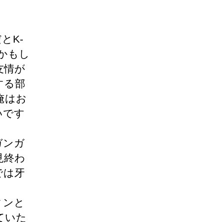
とK-
かもし
友情が
する部
俺はお
いです
ガンガ
見終わ
では牙
ィンと
ていた