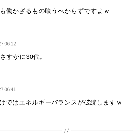
:
も働かざるもの喰うべからずですよｗ
の
発
27 06:12
:
さすがに30代。
27 06:41
:
けではエネルギーバランスが破綻しますｗ