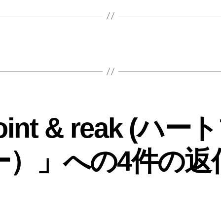
int & reak (ハ
ー）」への4件の返
の