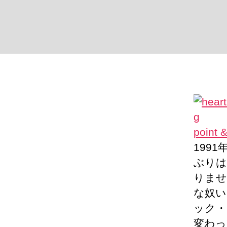
poin
199
ぶりは
りませ
な奴い
ック・
変わっ