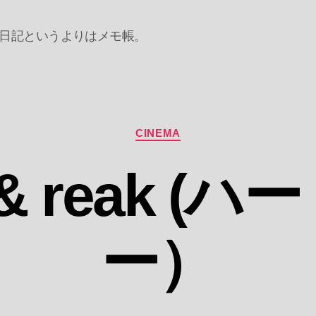
日記というよりはメモ帳。
カ
CINEMA
テ
ゴ
t & reak (
リ
ー
ー）