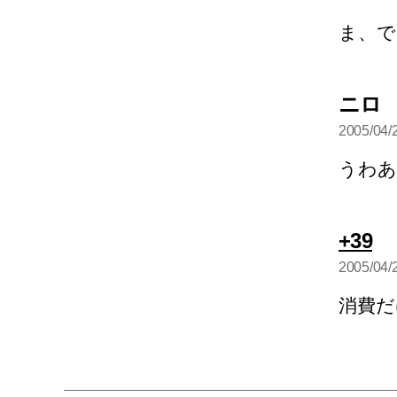
言
ま、で
ニロ
2005/04/
言
うわあ
の
+39
発
2005/04/
言
消費だ