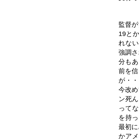
監督が
19と
れない
強調さ
分もあ
前を信
が・・
今改め
ン死ん
ってな
を持っ
最初に
かアメ