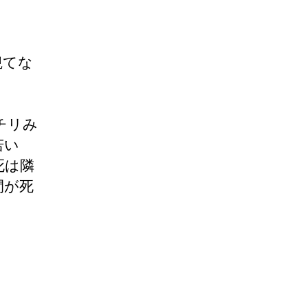
観てな
チリみ
若い
死は隣
間が死