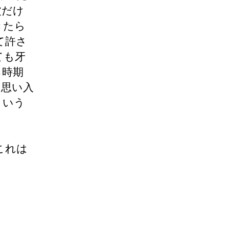
波だけ
きたら
て許さ
ても牙
る時期
な思い入
という
これは