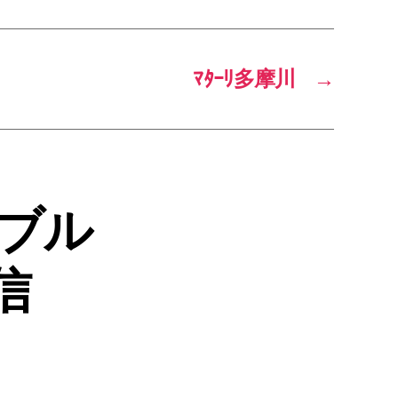
ﾏﾀｰﾘ多摩川
→
ートブル
信