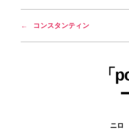
←
コンスタンティン
「po
ニロ