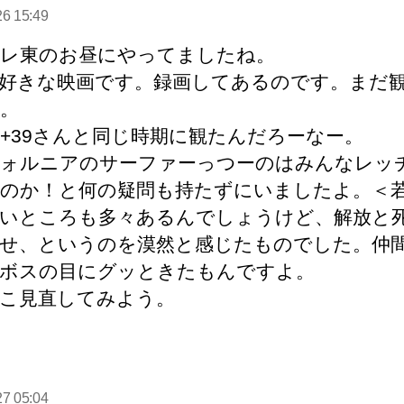
発
26 15:49
:
レ東のお昼にやってましたね。
好きな映画です。録画してあるのです。まだ
。
+39さんと同じ時期に観たんだろーなー。
ォルニアのサーファーっつーのはみんなレッ
のか！と何の疑問も持たずにいましたよ。＜
いところも多々あるんでしょうけど、解放と
せ、というのを漠然と感じたものでした。仲
ボスの目にグッときたもんですよ。
こ見直してみよう。
27 05:04