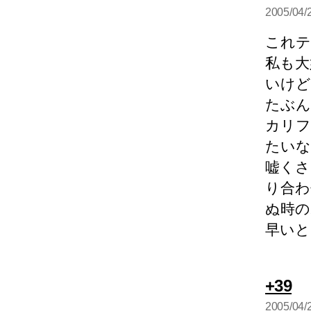
2005/04/
言
これテ
私も大
いけど
たぶん
カリフ
たいな
嘘くさ
り合わ
ぬ時の
早いと
の
+39
発
2005/04/