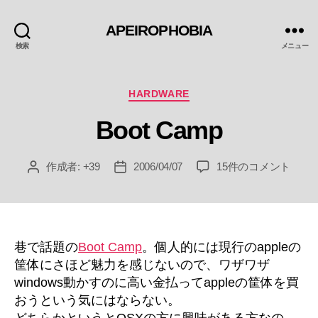
APEIROPHOBIA
検索
メニュー
カ
HARDWARE
テ
Boot Camp
ゴ
リ
ー
Boot
作成者:
+39
2006/04/07
15件のコメント
投
投
Camp
稿
稿
へ
者
日
の
巷で話題の
Boot Camp
。個人的には現行のappleの
筐体にさほど魅力を感じないので、ワザワザ
windows動かすのに高い金払ってappleの筐体を買
おうという気にはならない。
どちらかというとOSXの方に興味がある方なの