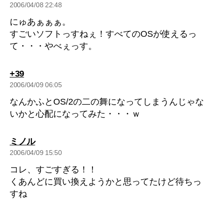
発
2006/04/08 22:48
言:
にゅあぁぁぁ。
すごいソフトっすねぇ！すべてのOSが使えるっ
て・・・やべぇっす。
の
+39
発
2006/04/09 06:05
言:
なんかふとOS/2の二の舞になってしまうんじゃな
いかと心配になってみた・・・ｗ
の
ミノル
発
2006/04/09 15:50
言:
コレ、すごすぎる！！
くあんどに買い換えようかと思ってたけど待ちっ
すね