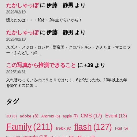
たかしゃっぽ
に
伊藤 静男
より
2026/02/19
憶えたのは・・・10才‥2年生ぐらいから！
たかしゃっぽ
に
伊藤 静男
より
2026/02/19
スズメ・メジロ・ロシヤ・野蛮国・クロパトキン・きんたま・マコロフ
ー・ふんどし・締…
この写真から推測できること
に
+39
より
2025/10/31
入れ替わっているのは５と６ではなく、6と9だったわ。10年以上の年
を経てミスに気…
タグ
CMS
(17)
Event
(13)
adobe
(8)
apple
(7)
3D
(6)
Android
(5)
Family
(211)
flash
(127)
firefox
(6)
Font
(5)