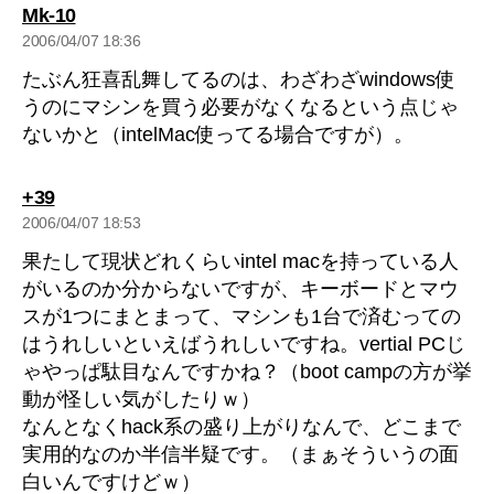
の
Mk-10
発
2006/04/07 18:36
言:
たぶん狂喜乱舞してるのは、わざわざwindows使
うのにマシンを買う必要がなくなるという点じゃ
ないかと（intelMac使ってる場合ですが）。
の
+39
発
2006/04/07 18:53
言:
果たして現状どれくらいintel macを持っている人
がいるのか分からないですが、キーボードとマウ
スが1つにまとまって、マシンも1台で済むっての
はうれしいといえばうれしいですね。vertial PCじ
ゃやっぱ駄目なんですかね？（boot campの方が挙
動が怪しい気がしたりｗ）
なんとなくhack系の盛り上がりなんで、どこまで
実用的なのか半信半疑です。（まぁそういうの面
白いんですけどｗ）