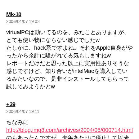
の
Mk-10
発
2006/04/07 19:03
言:
virtualPCは動いてるのを、みたことありますが、
とても使い物にならない感じでしたw
たしかに、hack系ですよね。それをApple自身がや
ったから余計に騒がれてる気もしますねw
レポートだけだと思った以上に実用性ありそうな
感じですけど、知り合いがintelMacを購入してい
るみたいなので、是非インストールしてもらって
試してみようかとw
の
+39
発
2006/04/07 19:11
言:
ちなみに
http://blog.img8.com/archives/2004/05/000714.html
のもあったんですが、去年あたりに停止して以来