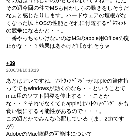
その辺はうれしいのかもしれないですねー。ただ
その辺今回の件でMSも何かしらの動きをしそうだ
なぁと感じたりします。ハードウェアの垣根がな
くなった以上OSの性能とそれに付随するﾍﾞﾈﾌｨｯﾄ
の競争になるかと・・。
一番やっちゃいけないのはMSのapple用Officeの廃
止かな・・？効果はあるけど叩かれそうｗ
の
+39
発
2006/04/10 19:19
言:
あとはアレですね、ｿﾌﾄｳｪｱﾍﾞﾝﾀﾞｰがappleの筐体持
っててもwindowsが動くのなら・・ということで
mac用のソフト開発を停止する・・ことか
な・・？それでなくてもappleはｿﾌﾄｳｪｱﾍﾞﾝﾀﾞｰをも
食い物にする可能性があるので・・・。
この辺とかでみんな心配している（ま、2chです
が）
AdobeのMac撤退の可能性について