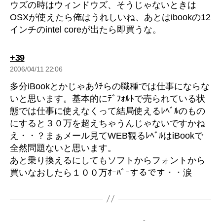
ウズの時はウィンドウズ、そうじゃないときは
OSXが使えたら俺はうれしいね、あとはibookの12
インチのintel coreが出たら即買うな。
の
+39
発
2006/04/11 22:06
言:
多分iBookとかじゃあｳﾁらの職種では仕事にならな
いと思います。基本的にﾃﾞﾌｫﾙﾄで売られている状
態では仕事に使えなくって結局使えるﾚﾍﾞﾙのもの
にすると３０万を超えちゃうんじゃないですかね
え・・？まぁメール見てWEB観るﾚﾍﾞﾙはiBookで
全然問題ないと思います。
あと乗り換えるにしてもソフトからフォントから
買いなおしたら１００万ｵｰﾊﾞｰするです・・涙