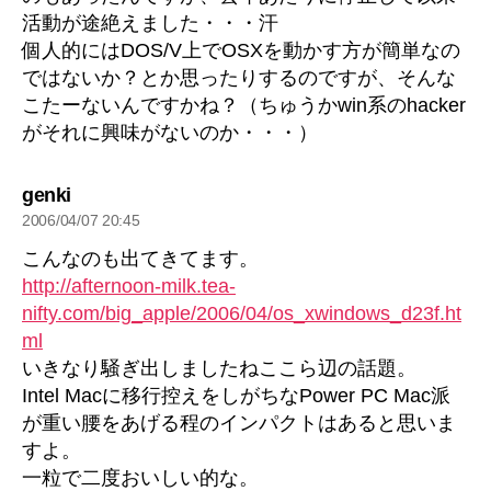
活動が途絶えました・・・汗
個人的にはDOS/V上でOSXを動かす方が簡単なの
ではないか？とか思ったりするのですが、そんな
こたーないんですかね？（ちゅうかwin系のhacker
がそれに興味がないのか・・・）
の
genki
発
2006/04/07 20:45
言:
こんなのも出てきてます。
http://afternoon-milk.tea-
nifty.com/big_apple/2006/04/os_xwindows_d23f.ht
ml
いきなり騒ぎ出しましたねここら辺の話題。
Intel Macに移行控えをしがちなPower PC Mac派
が重い腰をあげる程のインパクトはあると思いま
すよ。
一粒で二度おいしい的な。