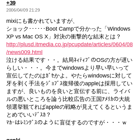
の
+39
発
2006/04/09 21:29
言:
mixiにも書かれていますが、
ショック･･････Boot Campで分かった「Windows
XP vs Mac OS X」対決の衝撃的な結末とは？
http://plusd.itmedia.co.jp/pcupdate/articles/0604/08
/news009.html
泣ける結果です・・。結局ﾈｨﾃｨﾌﾞのOSの方が遅い
らしい・・・。今までwindowsより早い早いって
宣伝してたのはｶﾞｾかよ。やたらwindowsに対して
牙を剥く手法をｼﾞｮﾌﾞｽ復帰後のappleは採用してい
ますが、良いものを良いと宣伝する前に、ライバ
ルの悪いところを論う比較広告の王国ｱﾒﾘｶの大統
領選挙観てればappleの戦略が見えてくるというま
とめでいいﾃﾞｽｶ？
ﾏｶｰはﾚﾐﾝｸﾞｽのように盲従するのですが・・・ｗ
の