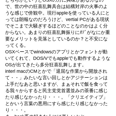
で、世の中の狂喜乱舞具合は結構対岸の火事のよ
うな感じで傍観中。現行appleを使っている人にと
っては朗報なのだろうけど、vertial PCがある現状
でそこまで大騒ぎするほどのことなのかはよく分
からない。あまりの狂喜乱舞振りにｵﾃﾞがなにか重
要なメリットを見落としているのか？と不安にな
ってくる。
OSXベースでwindowsのアプリとかフォントが動
いてくれて、DOS/Vでもappleでも動作するような
OSが出てきたら多分狂喜乱舞します。
interl macのCMとかで「退屈な作業から開放され
て・・」みたいな言い回しとかアジテーションは
上手だなあと思いますが、まぁそれで飯を食って
る我々からすると民主党党首選並みの茶番に感じ
たり感じなかったり・・・。「クリエイティブ」
とかいう言葉の悪用にすら感じたり感じなかった
り・・・。