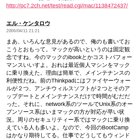
http://pc7.2ch.net/test/read.cgi/mac/1138472437/
の
エル・ケンタロウ
発
2006/04/11 21:21
言:
まあ、いろんな意見があるので、俺のも書いてお
こうとおもって。マックが高いというのは固定観
念ですね、今のマックのibookとかコストパフォー
マンスいいすよ。おれは最近個人マシンをマック
に乗り換えた。理由は簡単で、メインテナンスの
利便性だね。前のThinkpadにはファイヤーウォー
ルが２つ、アンチウィルスソフトが２つとそのア
ップデートとメインテナンスだけで時間がむだだ
った。それに、network系のツールでUnix系のオー
プンソース系はいまマックの方が対応が早い状
況。周りのセキュリティー系ではマックに乗り換
えている人も多いよ。なので、今回のBootCamp
はかなり期待してる。仕事でどうしてもウィンド