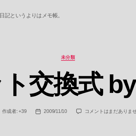
日記というよりはメモ帳。
カ
未分類
テ
ゴ
交換式 by 
リ
ー
ユ
作成者:
+39
2009/11/10
コメントはまだありま
投
投
ニ
稿
稿
ッ
者
日
ト