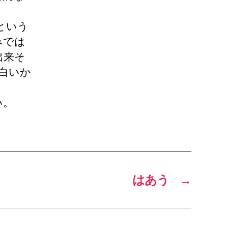
という
みでは
出来そ
白いか
い。
はあう
→