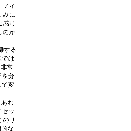
、フィ
しみに
に感じ
るのか
離する
味では
と非常
子を分
して変
もあれ
のセッ
このリ
用的な