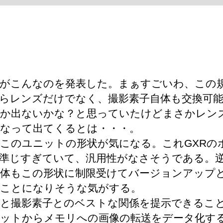
交
換
式
by
Richo
へ
の
がこんなのを発表した。まぁすごいわ、この
らレンズだけでなく、撮影素子自体も交換可
か出ないかな？と思っていたけどまさかレン
なって出てくるとは・・・。
このユニットの形状が気になる。これGXRの
準じすぎていて、汎用性がなさそうである。
自体もこの形状に制限受けてバージョンアップ
ことになりそうな気がする。
と撮影素子とのベストな関係を提示できるこ
ットからメモリへの画像の転送をデータ化す