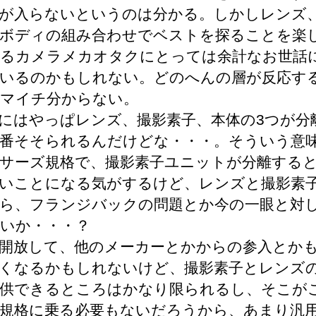
が入らないというのは分かる。しかしレンズ
ボディの組み合わせでベストを探ることを楽
るカメラメカオタクにとっては余計なお世話
いるのかもしれない。どのへんの層が反応す
マイチ分からない。
にはやっぱレンズ、撮影素子、本体の3つが分
番そそられるんだけどな・・・。そういう意
サーズ規格で、撮影素子ユニットが分離する
いことになる気がするけど、レンズと撮影素
ら、フランジバックの問題とか今の一眼と対
いか・・・？
開放して、他のメーカーとかからの参入とか
くなるかもしれないけど、撮影素子とレンズ
供できるところはかなり限られるし、そこが
規格に乗る必要もないだろうから、あまり汎