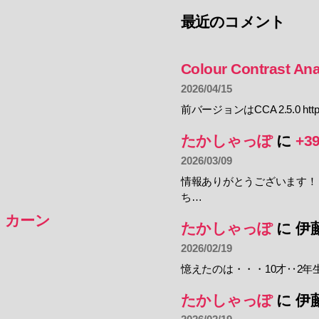
最近のコメント
Colour Contrast Ana
2026/04/15
前バージョンはCCA 2.5.0 https:
たかしゃっぽ
に
+3
2026/03/09
情報ありがとうございます！
ち…
・カーン
たかしゃっぽ
に
伊
2026/02/19
憶えたのは・・・10才‥2年
たかしゃっぽ
に
伊