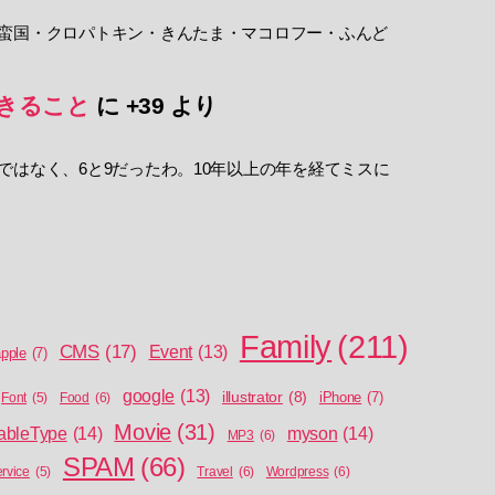
蛮国・クロパトキン・きんたま・マコロフー・ふんど
きること
に
+39
より
ではなく、6と9だったわ。10年以上の年を経てミスに
Family
(211)
CMS
(17)
Event
(13)
pple
(7)
google
(13)
illustrator
(8)
iPhone
(7)
Food
(6)
Font
(5)
Movie
(31)
ableType
(14)
myson
(14)
MP3
(6)
SPAM
(66)
Travel
(6)
Wordpress
(6)
ervice
(5)