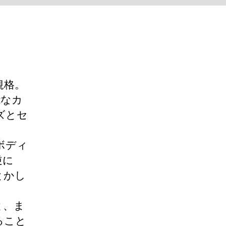
規格。
能なカ
ズとセ
ボディ
逆に
とかし
と、ま
ること