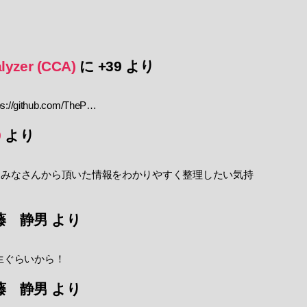
lyzer (CCA)
に
+39
より
//github.com/TheP…
9
より
 みなさんから頂いた情報をわかりやすく整理したい気持
藤 静男
より
生ぐらいから！
藤 静男
より