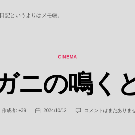
日記というよりはメモ帳。
カ
CINEMA
テ
ゴ
ガニの鳴く
リ
ー
ザ
作成者:
+39
2024/10/12
コメントはまだありま
投
投
リ
稿
稿
ガ
者
日
ニ