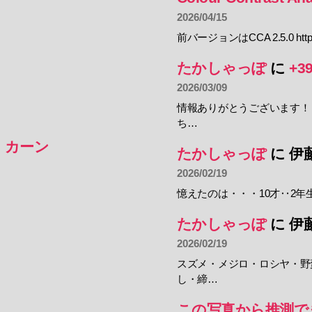
2026/04/15
前バージョンはCCA 2.5.0 https:
たかしゃっぽ
に
+3
2026/03/09
情報ありがとうございます！
ち…
・カーン
たかしゃっぽ
に
伊
2026/02/19
憶えたのは・・・10才‥2年
たかしゃっぽ
に
伊
2026/02/19
スズメ・メジロ・ロシヤ・野
し・締…
この写真から推測で