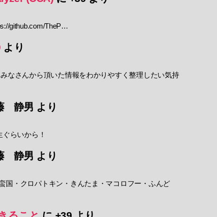
//github.com/TheP…
9
より
 みなさんから頂いた情報をわかりやすく整理したい気持
藤 静男
より
生ぐらいから！
藤 静男
より
蛮国・クロパトキン・きんたま・マコロフー・ふんど
きること
に
+39
より