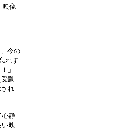
、映像
く、今の
忘れす
よ！」
（受動
示され
て心静
良い映