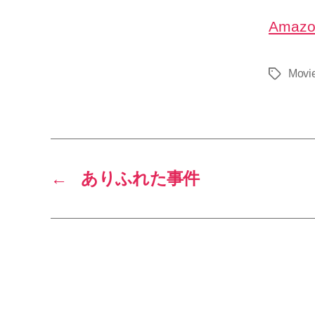
Amaz
Movi
タ
グ
←
ありふれた事件