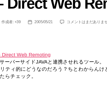
 Direct Web Re
ー
DWR
作成者:
+39
2005/05/21
コメントはまだありま
投
投
–
稿
稿
Direct
者
日
Web
Remoting
へ
 Direct Web Remoting
の
xをサーバーサイドJAVAと連携させれるツール。
リティ的にどうなのだろう？ちとわからんけ
たらチェック。