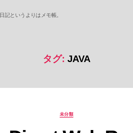
日記というよりはメモ帳。
タグ:
JAVA
カ
未分類
テ
ゴ
リ