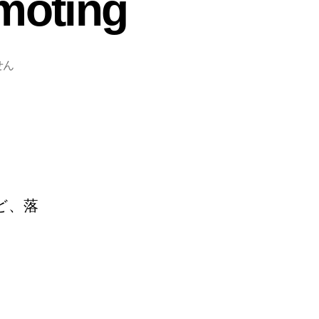
moting
せん
ど、落