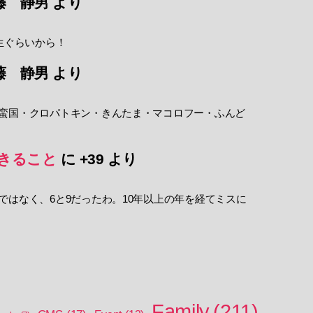
藤 静男
より
生ぐらいから！
藤 静男
より
蛮国・クロパトキン・きんたま・マコロフー・ふんど
きること
に
+39
より
ではなく、6と9だったわ。10年以上の年を経てミスに
Family
(211)