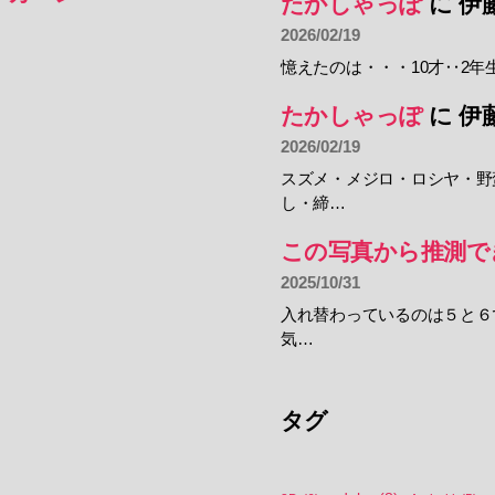
たかしゃっぽ
に
伊
2026/02/19
憶えたのは・・・10才‥2年
たかしゃっぽ
に
伊
2026/02/19
スズメ・メジロ・ロシヤ・野
し・締…
この写真から推測で
2025/10/31
入れ替わっているのは５と６
気…
タグ