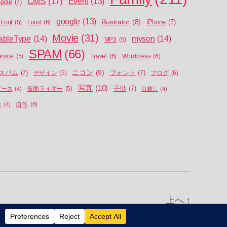
CMS
(17)
Event
(13)
pple
(7)
google
(13)
illustrator
(8)
iPhone
(7)
Food
(6)
Font
(5)
Movie
(31)
ableType
(14)
myson
(14)
MP3
(6)
SPAM
(66)
Travel
(6)
Wordpress
(6)
ervice
(5)
ニコン
(9)
スパム
(7)
フォント
(7)
ブログ
(6)
デザイン
(5)
写真
(10)
子供
(7)
ピース
(4)
仮面ライダー
(5)
引越し
(4)
自作
(6)
金
(4)
上へ
↑