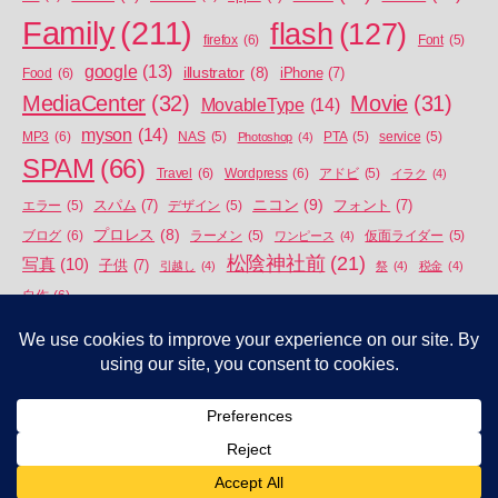
Family
(211)
flash
(127)
firefox
(6)
Font
(5)
google
(13)
illustrator
(8)
iPhone
(7)
Food
(6)
MediaCenter
(32)
Movie
(31)
MovableType
(14)
myson
(14)
MP3
(6)
NAS
(5)
Photoshop
(4)
PTA
(5)
service
(5)
SPAM
(66)
Travel
(6)
Wordpress
(6)
アドビ
(5)
イラク
(4)
ニコン
(9)
スパム
(7)
フォント
(7)
エラー
(5)
デザイン
(5)
プロレス
(8)
ブログ
(6)
ラーメン
(5)
ワンピース
(4)
仮面ライダー
(5)
松陰神社前
(21)
写真
(10)
子供
(7)
引越し
(4)
祭
(4)
税金
(4)
自作
(6)
© 2026年
APEIROPHOBIA
上
↑
Privacy policy