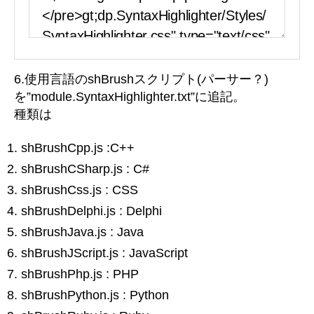
6.使用言語のshBrushスクリプト(パーサー？)
を”module.SyntaxHighlighter.txt”に追記。
種類は
shBrushCpp.js :C++
shBrushCSharp.js : C#
shBrushCss.js : CSS
shBrushDelphi.js : Delphi
shBrushJava.js : Java
shBrushJScript.js : JavaScript
shBrushPhp.js : PHP
shBrushPython.js : Python