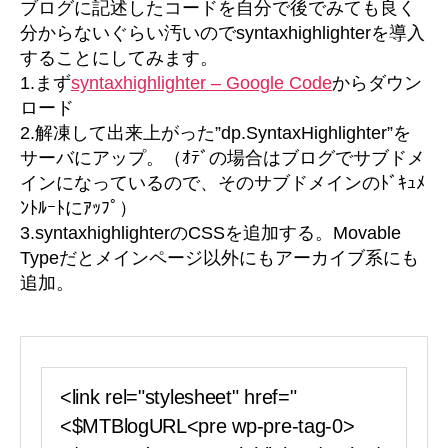
ブログに記述したコードを自分で後でみても良く
て
分からないぐらい汚いのでsyntaxhighlighterを導入
み
することにしてみます。
る
1.まず
syntaxhighlighter – Google Code
からダウン
の
ロード
巻
2.解凍して出来上がった”dp.SyntaxHighlighter”を
へ
の
サーバにアップ。（ｵﾃﾞの場合はブログでサブドメ
インになっているので、そのサブドメインのﾄﾞｷｭﾒ
ﾝﾄﾙｰﾄにｱｯﾌﾟ）
3.syntaxhighlighterのCSSを追加する。Movable
Typeだとメインページ以外にもアーカイブ系にも
追加。