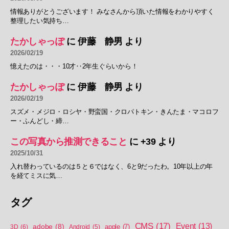
情報ありがとうございます！ みなさんから頂いた情報をわかりやすく
整理したい気持ち…
たかしゃっぽ
に
伊藤 静男
より
2026/02/19
憶えたのは・・・10才‥2年生ぐらいから！
たかしゃっぽ
に
伊藤 静男
より
2026/02/19
スズメ・メジロ・ロシヤ・野蛮国・クロパトキン・きんたま・マコロフ
ー・ふんどし・締…
この写真から推測できること
に
+39
より
2025/10/31
入れ替わっているのは５と６ではなく、6と9だったわ。10年以上の年
を経てミスに気…
タグ
CMS
(17)
Event
(13)
adobe
(8)
apple
(7)
3D
(6)
Android
(5)