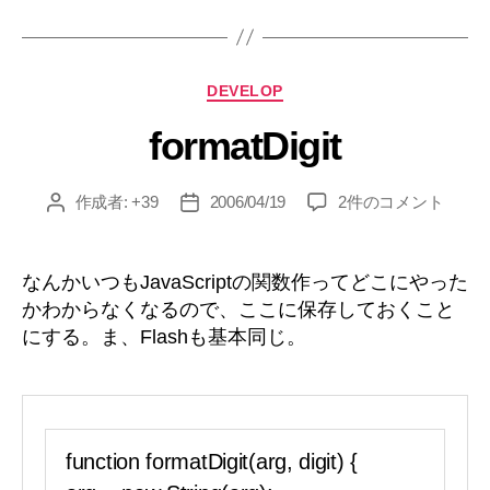
グ
て
み
る
カ
DEVELOP
の
テ
巻”
formatDigit
ゴ
リ
ー
formatDigit
作成者:
+39
2006/04/19
2件のコメント
投
投
へ
稿
稿
の
者
日
なんかいつもJavaScriptの関数作ってどこにやった
かわからなくなるので、ここに保存しておくこと
にする。ま、Flashも基本同じ。