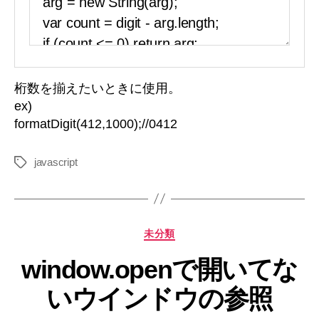
桁数を揃えたいときに使用。
ex)
formatDigit(412,1000);//0412
javascript
タ
グ
カ
未分類
テ
window.openで開いてな
ゴ
リ
いウインドウの参照
ー