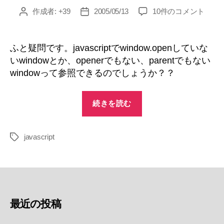
window.open
作成者:
+39
2005/05/13
10件のコメント
投
投
で
稿
稿
開
者
日
い
ふと疑問です。javascriptでwindow.openしていな
て
いwindowとか、openerでもない、parentでもない
な
windowって参照できるのでしょうか？？
い
ウ
“window.open
イ
続きを読む
で
ン
ド
開
ウ
javascript
い
タ
の
グ
て
参
な
照
へ
い
の
ウ
最近の投稿
イ
ン