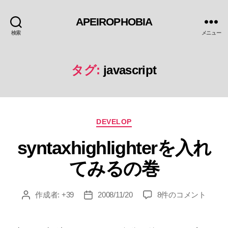
APEIROPHOBIA
検索
メニュー
タグ:
javascript
カ
DEVELOP
テ
syntaxhighlighterを入れ
ゴ
リ
てみるの巻
ー
syntaxhighlighter
作成者:
+39
2008/11/20
8件のコメント
投
投
を
稿
稿
入
者
日
れ