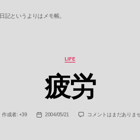
日記というよりはメモ帳。
カ
LIFE
テ
ゴ
疲労
リ
ー
疲
作成者:
+39
2004/05/21
コメントはまだありま
投
投
労
稿
稿
へ
者
日
の