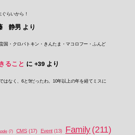
生ぐらいから！
藤 静男
より
蛮国・クロパトキン・きんたま・マコロフー・ふんど
きること
に
+39
より
ではなく、6と9だったわ。10年以上の年を経てミスに
Family
(211)
CMS
(17)
Event
(13)
pple
(7)