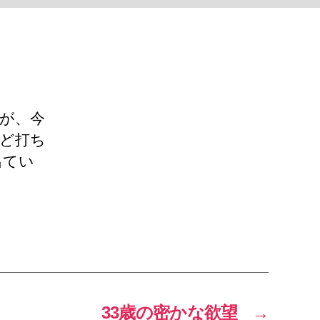
が、今
ど打ち
出てい
33歳の密かな欲望
→