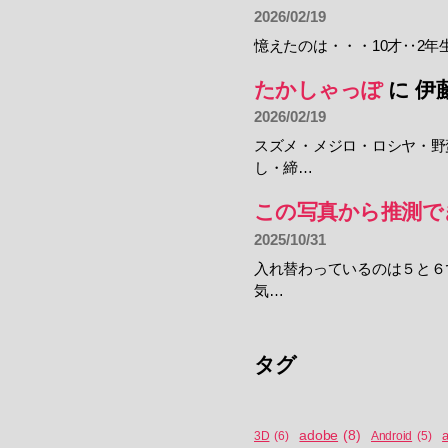
2026/02/19
憶えたのは・・・10才‥2年
たかしゃっぽ
に
伊
2026/02/19
スズメ・メジロ・ロシヤ・野
し・締…
この写真から推測で
2025/10/31
入れ替わっているのは５と６
気…
タグ
adobe
(8)
a
3D
(6)
Android
(5)