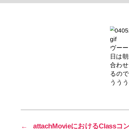
ヴーー
日は朝
合わせ
るので
ううう
←
attachMovieにおけるCla