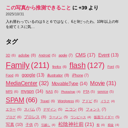
この写真から推測できること
に
+39
より
2025/10/31
入れ替わっているのは５と６ではなく、6と9だったわ。10年以上の年
を経てミスに気…
タグ
CMS
(17)
Event
(13)
adobe
(8)
apple
(7)
3D
(6)
Android
(5)
Family
(211)
flash
(127)
firefox
(6)
Font
(5)
google
(13)
illustrator
(8)
iPhone
(7)
Food
(6)
MediaCenter
(32)
Movie
(31)
MovableType
(14)
myson
(14)
MP3
(6)
NAS
(5)
Photoshop
(4)
PTA
(5)
service
(5)
SPAM
(66)
Travel
(6)
Wordpress
(6)
アドビ
(5)
イラク
(4)
ニコン
(9)
スパム
(7)
フォント
(7)
エラー
(5)
デザイン
(5)
プロレス
(8)
ブログ
(6)
ラーメン
(5)
ワンピース
(4)
仮面ライダー
(5)
松陰神社前
(21)
写真
(10)
子供
(7)
引越し
(4)
祭
(4)
税金
(4)