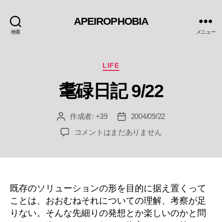
APEIROPHOBIA
検索
メニュー
カ
LIFE
テ
耄碌日記 9/22
ゴ
リ
ー
作成者:
+39
2004/09/22
投
投
稿
稿
耄
コメントはまだありません
者
日
碌
日
記
9/22
へ
既存のソリューションの形を目的に据え置くって
の
ことは、おおむねそれについての理解、考察が足
りない。そんな先細りの発想とか楽しいのかと問