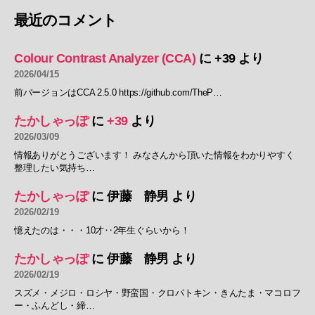
最近のコメント
Colour Contrast Analyzer (CCA)
に
+39
より
2026/04/15
前バージョンはCCA 2.5.0 https://github.com/TheP…
たかしゃっぽ
に
+39
より
2026/03/09
情報ありがとうございます！ みなさんから頂いた情報をわかりやすく
整理したい気持ち…
たかしゃっぽ
に
伊藤 静男
より
2026/02/19
憶えたのは・・・10才‥2年生ぐらいから！
たかしゃっぽ
に
伊藤 静男
より
2026/02/19
スズメ・メジロ・ロシヤ・野蛮国・クロパトキン・きんたま・マコロフ
ー・ふんどし・締…