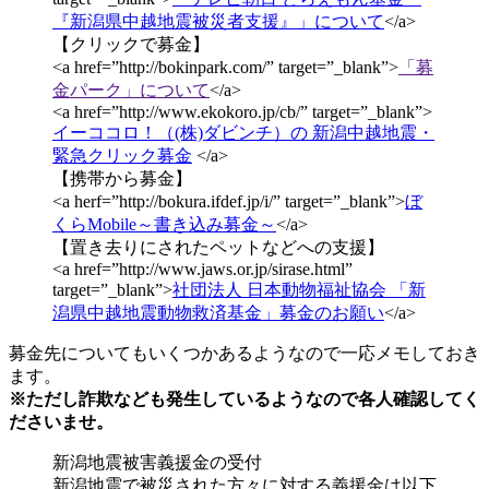
『新潟県中越地震被災者支援』」について
</a>
【クリックで募金】
<a href=”http://bokinpark.com/” target=”_blank”>
「募
金パーク」について
</a>
<a href=”http://www.ekokoro.jp/cb/” target=”_blank”>
イーココロ！（(株)ダビンチ）の 新潟中越地震・
緊急クリック募金
</a>
【携帯から募金】
<a herf=”http://bokura.ifdef.jp/i/” target=”_blank”>
ぼ
くらMobile～書き込み募金～
</a>
【置き去りにされたペットなどへの支援】
<a href=”http://www.jaws.or.jp/sirase.html”
target=”_blank”>
社団法人 日本動物福祉協会 「新
潟県中越地震動物救済基金」募金のお願い
</a>
募金先についてもいくつかあるようなので一応メモしておき
ます。
※ただし詐欺なども発生しているようなので各人確認してく
ださいませ。
新潟地震被害義援金の受付
新潟地震で被災された方々に対する義援金は以下