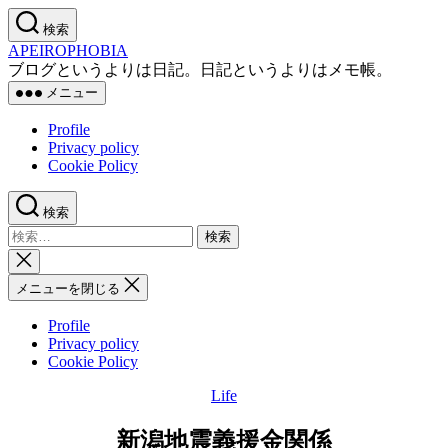
コ
検索
ン
APEIROPHOBIA
テ
ブログというよりは日記。日記というよりはメモ帳。
ン
メニュー
ツ
へ
Profile
ス
Privacy policy
キ
Cookie Policy
ッ
プ
検索
検
索
検
対
索
メニューを閉じる
象:
を
閉
Profile
じ
Privacy policy
る
Cookie Policy
Life
カ
テ
新潟地震義援金関係
ゴ