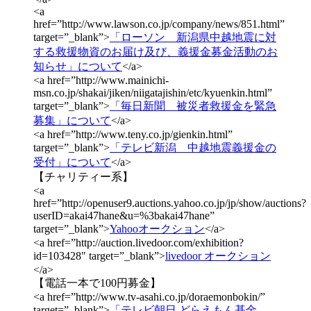
<a
href=”http://www.lawson.co.jp/company/news/851.html”
target=”_blank”>
「ローソン 新潟県中越地震に対
する救援物資のお届け及び、義援金募金活動のお
知らせ」について
</a>
<a href=”http://www.mainichi-
msn.co.jp/shakai/jiken/niigatajishin/etc/kyuenkin.html”
target=”_blank”>
「毎日新聞 被災者救援金を緊急
募集」について
</a>
<a href=”http://www.teny.co.jp/gienkin.html”
target=”_blank”>
「テレビ新潟 中越地震義援金の
受付」について
</a>
【チャリティー系】
<a
href=”http://openuser9.auctions.yahoo.co.jp/jp/show/auctions?
userID=akai47hane&u=%3bakai47hane”
target=”_blank”>
Yahooオークション
</a>
<a href=”http://auction.livedoor.com/exhibition?
id=103428″ target=”_blank”>
livedoor オークション
</a>
【電話一本で100円募金】
<a href=”http://www.tv-asahi.co.jp/doraemonbokin/”
target=”_blank”>
「テレビ朝日 どらえもん基金