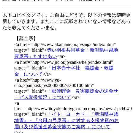
以下コピペタグです。ご自由にどうぞ。以下の情報は随時更
新していきます。またここに記載されていない情報などあっ
たら教えてくださいませ。
【募金系】
<a href=”http://www.akaihane.or.jp/saigai/index.html”
target=”_blank”>
赤い羽根共同募金「新潟県中越地
震災害」たすけあい
</a>
<a href=”http://www.jrc.or.jp/sanka/help/index.html”
target=”_blank”>
「日本赤十字社 義援金・救援
金」について
</a>
<a href=”http://www.yu-
cho.japanpost.jp/s0000000/ss200100.htm”
target=”_blank”>
「郵便貯金 災害義援金の送金サ
ービス取扱状況」について
</a>
<a
href=”http://www.itoyokado.iyg.co.jp/company/news/spcl/041
target=”_blank”>
「イトーヨーカドー『新潟県中越
地震』・『台風23号災害』に対する支援物資のお
届け及び義援金募金実施のご案内 」について
</a>