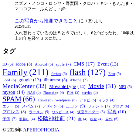
スズメ・メジロ・ロシヤ・野蛮国・クロパトキン・きんたま・
マコロフー・ふんどし・締…
この写真から推測できること
に
+39
より
2025/10/31
入れ替わっているのは５と６ではなく、6と9だったわ。10年以
上の年を経てミスに気…
タグ
CMS
(17)
Event
(13)
adobe
(8)
apple
(7)
3D
(6)
Android
(5)
Family
(211)
flash
(127)
firefox
(6)
Font
(5)
google
(13)
illustrator
(8)
iPhone
(7)
Food
(6)
MediaCenter
(32)
Movie
(31)
MovableType
(14)
MP3
(6)
myson
(14)
NAS
(5)
PTA
(5)
service
(5)
Photoshop
(4)
SPAM
(66)
Travel
(6)
Wordpress
(6)
アドビ
(5)
イラク
(4)
ニコン
(9)
スパム
(7)
フォント
(7)
ブログ
(6)
エラー
(5)
デザイン
(5)
写真
(10)
プロレス
(8)
ラーメン
(5)
仮面ライダー
(5)
ワンピース
(4)
松陰神社前
(21)
子供
(7)
自作
(6)
引越し
(4)
祭
(4)
税金
(4)
© 2026年
APEIROPHOBIA