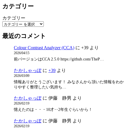
カテゴリー
カテゴリー
最近のコメント
Colour Contrast Analyzer (CCA)
に
+39
より
2026/04/15
前バージョンはCCA 2.5.0 https://github.com/TheP…
たかしゃっぽ
に
+39
より
2026/03/09
情報ありがとうございます！ みなさんから頂いた情報をわか
りやすく整理したい気持ち…
たかしゃっぽ
に
伊藤 静男
より
2026/02/19
憶えたのは・・・10才‥2年生ぐらいから！
たかしゃっぽ
に
伊藤 静男
より
2026/02/19