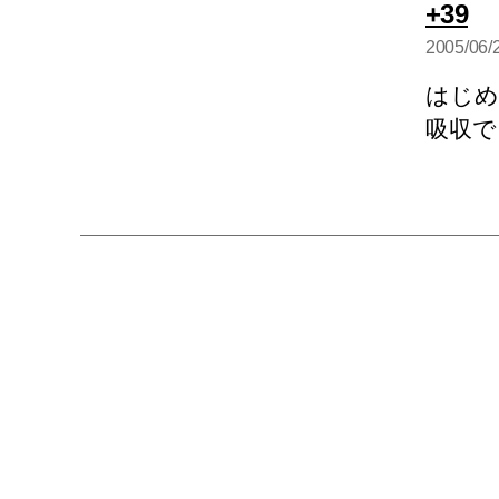
の
+39
発
2005/06/
言
はじめ
吸収で