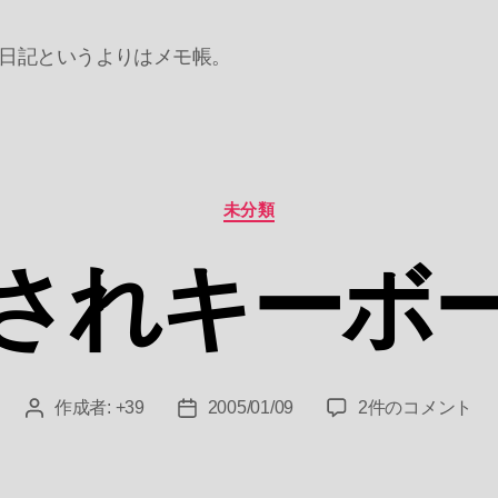
日記というよりはメモ帳。
カ
未分類
テ
ゴ
されキーボ
リ
ー
お
作成者:
+39
2005/01/09
2件のコメント
投
投
さ
稿
稿
れ
者
日
キ