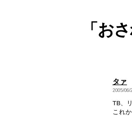
「おさ
タァ
2005/06/
言
TB、
これか