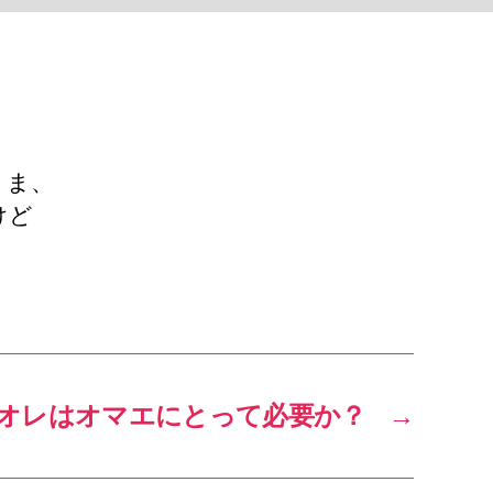
。ま、
けど
オレはオマエにとって必要か？
→