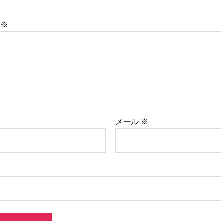
ト
※
メール
※