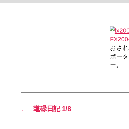
FX200
おされ
ポータ
ー。
←
耄碌日記 1/8