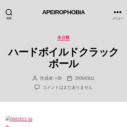
APEIROPHOBIA
検索
メニュー
カ
未分類
テ
ハードボイルドクラック
ゴ
リ
ボール
ー
作成者:
+39
2005/03/11
投
投
稿
稿
ハ
コメントはまだありません
者
日
ー
ド
ボ
イ
ル
ド