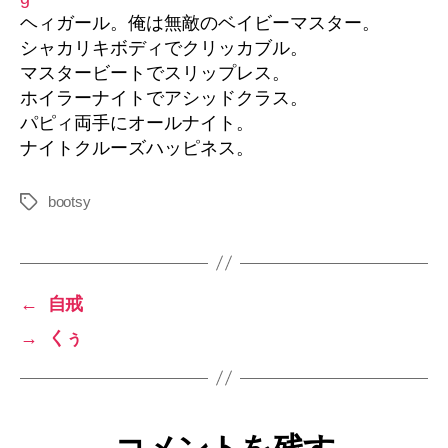
ク
ヘィガール。俺は無敵のベイビーマスター。
ラ
シャカリキボディでクリッカブル。
ッ
マスタービートでスリップレス。
ク
ホイラーナイトでアシッドクラス。
ボ
パピィ両手にオールナイト。
ー
ル
ナイトクルーズハッピネス。
へ
の
bootsy
タ
グ
←
自戒
→
くぅ