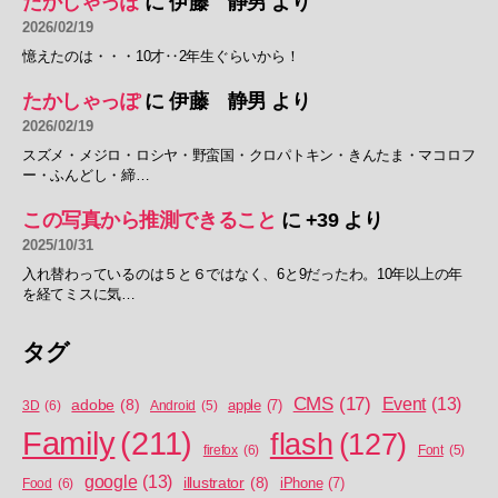
たかしゃっぽ
に
伊藤 静男
より
2026/02/19
憶えたのは・・・10才‥2年生ぐらいから！
たかしゃっぽ
に
伊藤 静男
より
2026/02/19
スズメ・メジロ・ロシヤ・野蛮国・クロパトキン・きんたま・マコロフ
ー・ふんどし・締…
この写真から推測できること
に
+39
より
2025/10/31
入れ替わっているのは５と６ではなく、6と9だったわ。10年以上の年
を経てミスに気…
タグ
CMS
(17)
Event
(13)
adobe
(8)
apple
(7)
3D
(6)
Android
(5)
Family
(211)
flash
(127)
firefox
(6)
Font
(5)
google
(13)
illustrator
(8)
iPhone
(7)
Food
(6)