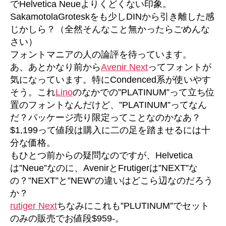
でHelvetica Neueよりくどくない印象。
SakamotolaGroteskをも少しDINから引き離した感
じかしら？（全然そんなこと無かったらごめんな
さい）
フォントマニアの人の論評を待っています。
あ、あとかなり前から
Avenir Next
ってフォントが
気になっています。特にCondenced系が使いやす
そう。これ
Lino
のなかでの”PLATINUM”って立ち位
置のフォントなんだけど、”PLATINUM”ってなん
だ？パッケージ売り限定ってことなのかなあ？
$1,199って値段は購入に二の足を踏ませるには十
分な価格。
もひとつ前からの疑問なのですが、Helvetica
は”Neue”なのに、AvenirとFrutigerは”NEXT”な
の？”NEXT”と”NEW”の違いはどこら辺なのだろう
か？
rutiger Next
ちなみにこれも”PLUTINUM”でセット
のみの販売でお値段$959-。