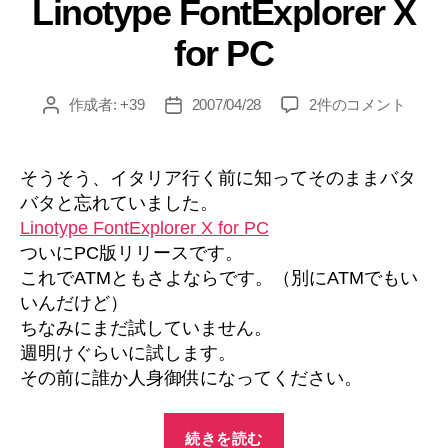
Linotype FontExplorer X
ゴ
リ
for PC
ー
Linotype
作成者:
+39
2007/04/28
2件のコメント
投
投
FontExplorer
稿
稿
X
者
日
for
そうそう、イタリア行く前に知ってそのままバタ
PC
バタと忘れていました。
へ
Linotype FontExplorer X for PC
の
ついにPC版リリースです。
これでATMともさよならです。（別にATMでもい
いんだけど）
ちなみにまだ試していません。
週明けぐらいに試します。
その前に誰か人身御供になってください。
“Linotype
続きを読む