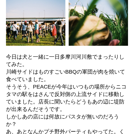
っ
た
り
へ
の
今日は犬と一緒に一日多摩川河川敷でまったりし
てみた。
川崎サイドはものすごいBBQの軍団が肉を焼いて
食べていました。
そうそう、PEACEが今年はいつもの場所からニコ
タマの駅をはさんで反対側の上流サイドに移動し
ていました。店長に聞いたらどうもあの辺に堤防
が出来るんだそうです。
しかしあの店には何故にパスタが無いのだろう
か？
あ、あとなんかプチ野外パーティもやってた。く