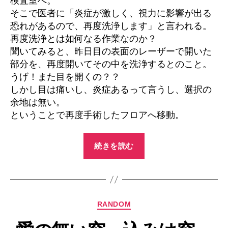
検査室へ。
そこで医者に「炎症が激しく、視力に影響が出る
恐れがあるので、再度洗浄します」と言われる。
再度洗浄とは如何なる作業なのか？
聞いてみると、昨日目の表面のレーザーで開いた
部分を、再度開いてその中を洗浄するとのこと。
うげ！また目を開くの？？
しかし目は痛いし、炎症あるって言うし、選択の
余地は無い。
ということで再度手術したフロアへ移動。
“レ
続きを読む
ー
シ
ッ
ク
カ
RANDOM
体
テ
験
ゴ