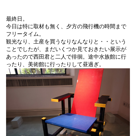
ラ
稿
稿
ノ
者
日
日
最終日。
記
今日は特に取材も無く、夕方の飛行機の時間まで
最
フリータイム。
終
観光なり、土産を買うなりなんなりと・・という
日
ことでしたが、まだいくつか見ておきたい展示が
4/21
あったので西田君と二人で徘徊。途中水族館に行
へ
の
ったり、美術館に行ったりして昼過ぎ。