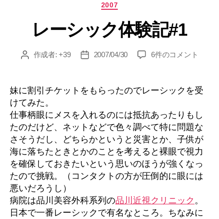
カ
2007
テ
レーシック体験記#1
ゴ
リ
ー
レ
作成者:
+39
2007/04/30
6件のコメント
投
投
ー
稿
稿
シ
者
日
ッ
妹に割引チケットをもらったのでレーシックを受
ク
けてみた。
体
仕事柄眼にメスを入れるのには抵抗あったりもし
験
たのだけど、ネットなどで色々調べて特に問題な
記
さそうだし、どちらかというと災害とか、子供が
#1
海に落ちたときとかのことを考えると裸眼で視力
へ
の
を確保しておきたいという思いのほうが強くなっ
たので挑戦。（コンタクトの方が圧倒的に眼には
悪いだろうし）
病院は品川美容外科系列の
品川近視クリニック
。
日本で一番レーシックで有名なところ。ちなみに