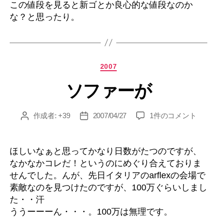
この値段を見ると新ゴとか良心的な値段なのか
な？と思ったり。
カ
2007
テ
ソファーが
ゴ
リ
ー
ソ
作成者:
+39
2007/04/27
1件のコメント
投
投
フ
稿
稿
ァ
者
日
ー
ほしいなぁと思ってかなり日数がたつのですが、
が
なかなかコレだ！というのにめぐり合えておりま
へ
せんでした。んが、先日イタリアのarflexの会場で
の
素敵なのを見つけたのですが、100万ぐらいしまし
た・・汗
ううーーーん・・・。100万は無理です。