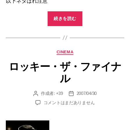
以下ネタばれ注意
“DEJA
続きを読む
VU”
カ
CINEMA
テ
ロッキー・ザ・ファイナ
ゴ
リ
ル
ー
作成者:
+39
2007/04/30
投
投
稿
稿
ロ
コメントはまだありません
者
日
ッ
キ
ー・
ザ・