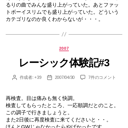
るりの曲でみんな盛り上がっていた。あとファッ
トボーイスリムでも盛り上がっていた。どういう
カテゴリなのか良くわからないが・・・。
カ
2007
テ
レーシック体験記#3
ゴ
リ
ー
レ
作成者:
+39
2007/04/30
7件のコメント
投
投
ー
稿
稿
シ
者
日
ッ
再検査。目は痛みも無く快調。
ク
検査してもらったところ、一応順調だとのこと。
体
この調子で行きましょうと。
験
また2日後に再度検査に来てくださいと・・。
記
ほんとGWじゃなかったらやばかったです。
#3