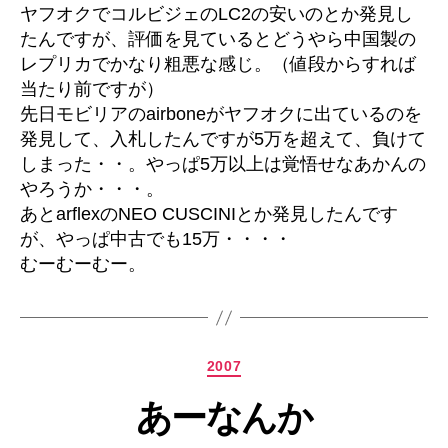
ヤフオクでコルビジェのLC2の安いのとか発見し
たんですが、評価を見ているとどうやら中国製の
レプリカでかなり粗悪な感じ。（値段からすれば
当たり前ですが）
先日モビリアのairboneがヤフオクに出ているのを
発見して、入札したんですが5万を超えて、負けて
しまった・・。やっぱ5万以上は覚悟せなあかんの
やろうか・・・。
あとarflexのNEO CUSCINIとか発見したんです
が、やっぱ中古でも15万・・・・
むーむーむー。
カ
2007
テ
あーなんか
ゴ
リ