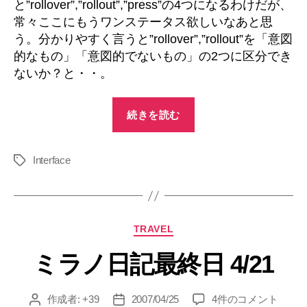
と”rollover”,”rollout”,”press”の4つになるわけだが、
常々ここにもうワンステータス欲しいなあと思
う。分かりやすく言うと”rollover”,”rollout”を「意図
的なもの」「意図的でないもの」の2つに区分でき
ないか？と・・。
“デ
続きを読む
バ
イ
Interface
ス
タ
グ
の
ス
テ
カ
TRAVEL
ー
テ
タ
ミラノ日記最終日 4/21
ゴ
リ
ス”
ー
ミ
作成者:
+39
2007/04/25
4件のコメント
投
投