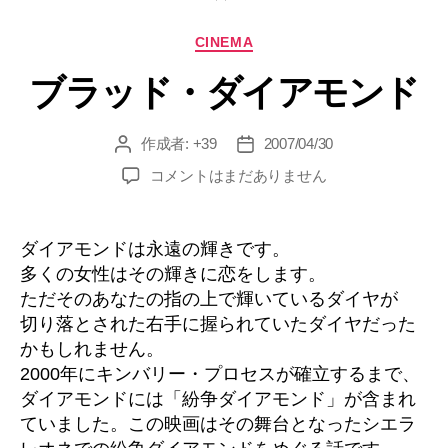
験
カ
CINEMA
記
テ
#1”
ブラッド・ダイアモンド
ゴ
リ
ー
作成者:
+39
2007/04/30
投
投
稿
稿
ブ
コメントはまだありません
者
日
ラ
ッ
ド・
ダイアモンドは永遠の輝きです。
ダ
多くの女性はその輝きに恋をします。
イ
ただそのあなたの指の上で輝いているダイヤが
ア
切り落とされた右手に握られていたダイヤだった
モ
かもしれません。
ン
2000年にキンバリー・プロセスが確立するまで、
ド
へ
ダイアモンドには「紛争ダイアモンド」が含まれ
の
ていました。この映画はその舞台となったシエラ