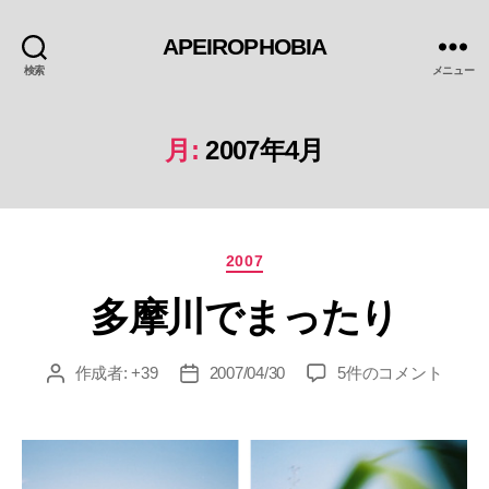
APEIROPHOBIA
検索
メニュー
月:
2007年4月
カ
2007
テ
多摩川でまったり
ゴ
リ
ー
多
作成者:
+39
2007/04/30
5件のコメント
投
投
摩
稿
稿
川
者
日
で
ま