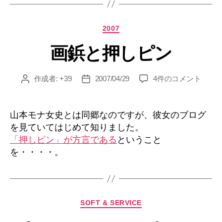
ー・
ザ・
カ
2007
フ
テ
ァ
画鋲と押しピン
ゴ
イ
リ
ー
ナ
画
作成者:
+39
2007/04/29
4件のコメント
投
投
ル”
鋲
稿
稿
と
者
日
押
山本モナ女史とは同郷なのですが、彼女のブログ
し
を見ていてはじめて知りました。
ピ
「押しピン」が方言である
ということ
ン
を・・・・。
へ
の
カ
SOFT & SERVICE
テ