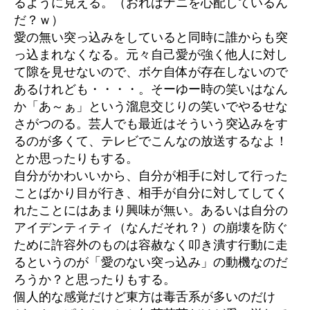
るように見える。（おれはナニを心配しているん
の
だ？ｗ）
愛の無い突っ込みをしていると同時に誰からも突
っ込まれなくなる。元々自己愛が強く他人に対し
て隙を見せないので、ボケ自体が存在しないので
あるけれども・・・・。そーゆー時の笑いはなん
か「あ～ぁ」という溜息交じりの笑いでやるせな
さがつのる。芸人でも最近はそういう突込みをす
るのが多くて、テレビでこんなの放送するなよ！
とか思ったりもする。
自分がかわいいから、自分が相手に対して行った
ことばかり目が行き、相手が自分に対してしてく
れたことにはあまり興味が無い。あるいは自分の
アイデンティティ（なんだそれ？）の崩壊を防ぐ
ために許容外のものは容赦なく叩き潰す行動に走
るというのが「愛のない突っ込み」の動機なのだ
ろうか？と思ったりもする。
個人的な感覚だけど東方は毒舌系が多いのだけ