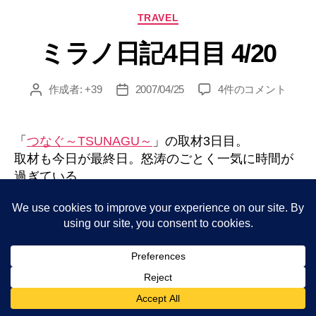
記
カ
TRAVEL
最
テ
終
ミラノ日記4日目 4/20
ゴ
日
リ
ー
4/21”
ミ
作成者:
+39
2007/04/25
4件のコメント
投
投
ラ
稿
稿
ノ
者
日
日
「
つなぐ～TSUNAGU～
」の取材3日目。
記
取材も今日が最終日。怒涛のごとく一気に時間が
4
過ぎている。
日
今日はドゥオモ地区周辺のブランド通りと呼ばれ
目
る地域を中心に取材。
4/20
各自バラバラに分かれて取材開始。
へ
の
ブランド通り入り口。既にフェラーリが止まって
いる