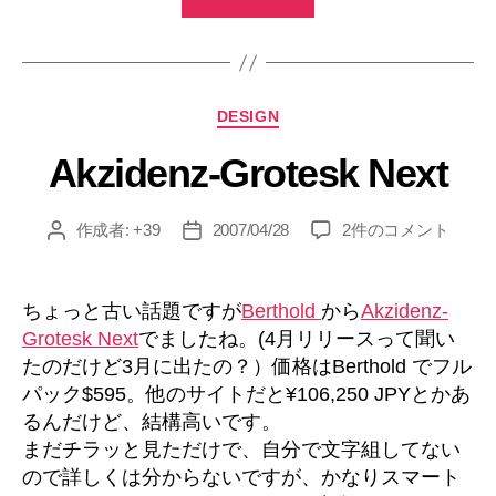
FontExplorer
X
for
PC”
カ
DESIGN
テ
Akzidenz-Grotesk Next
ゴ
リ
ー
Akzidenz-
作成者:
+39
2007/04/28
2件のコメント
投
投
Grotesk
稿
稿
Next
者
日
へ
ちょっと古い話題ですが
Berthold
から
Akzidenz-
の
Grotesk Next
でましたね。(4月リリースって聞い
たのだけど3月に出たの？）価格はBerthold でフル
パック$595。他のサイトだと¥106,250 JPYとかあ
るんだけど、結構高いです。
まだチラッと見ただけで、自分で文字組してない
ので詳しくは分からないですが、かなりスマート