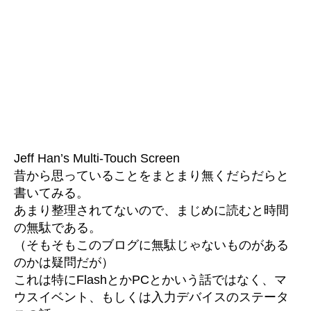
バ
イ
ス
の
ス
テ
ー
タ
ス
へ
の
Jeff Han’s Multi-Touch Screen
昔から思っていることをまとまり無くだらだらと
書いてみる。
あまり整理されてないので、まじめに読むと時間
の無駄である。
（そもそもこのブログに無駄じゃないものがある
のかは疑問だが）
これは特にFlashとかPCとかいう話ではなく、マ
ウスイベント、もしくは入力デバイスのステータ