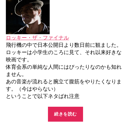
フ
ァ
イ
ナ
ル
へ
ロッキー・ザ・ファイナル
の
飛行機の中で日本公開日より数日前に観ました。
ロッキーは小学生のころに見て、それ以来好きな
映画です。
体育会系の単純な人間にはぴったりなのかも知れ
ません。
あの音楽が流れると腕立て腹筋をやりたくなりま
す。（今はやらない）
ということで以下ネタばれ注意
“ロ
続きを読む
ッ
キ