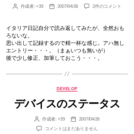
ー
あ
作成者:
+39
2007/04/26
2件のコメント
投
投
ー
稿
稿
な
者
日
ん
イタリア日記自分で読み返してみたが、全然おも
か
ろないな。
へ
思い出して記録するので精一杯な感じ。アハ無し
の
エントリー・・・。（まぁいつも無いが）
後で少し修正、加筆しておこう・・・。
カ
DEVELOP
テ
デバイスのステータス
ゴ
リ
ー
作成者:
+39
2007/04/26
投
投
稿
稿
デ
コメントはまだありません
者
日