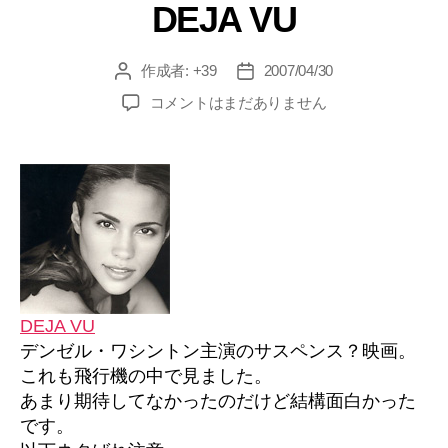
DEJA VU
ゴ
リ
ー
作成者:
+39
2007/04/30
投
投
稿
稿
DEJA
コメントはまだありません
者
日
VU
へ
の
DEJA VU
デンゼル・ワシントン主演のサスペンス？映画。
これも飛行機の中で見ました。
あまり期待してなかったのだけど結構面白かった
です。