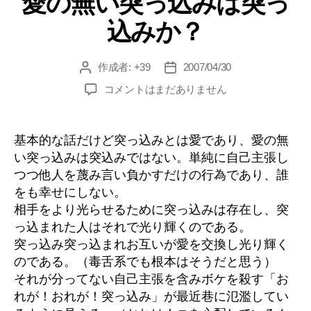
愛の無い突っ込みは突っ
記
リ
込みか？
ー
#2”
作成者:
+39
2007/04/30
投
投
稿
稿
愛
コメントはまだありません
者
日
の
無
い
基本的な話だけど突っ込みとは愛であり、愛の無
突
い突っ込みは突込みではない。単純に自己主張し
っ
つつ他人を蔑み言い負かすだけの行為であり、誰
込
をも幸せにしない。
み
相手をより光らせるために突っ込みは存在し、突
は
っ込まれた人はそれで光り輝くのである。
突
っ
突っ込み突っ込まれお互いが愛を交換し光り輝く
込
のである。（毒舌系でも根本はそうだと思う）
み
それが分ってない自己主張を含みボケを殺す「お
か？
れが！おれが！突っ込み」が最近巷に氾濫してい
へ