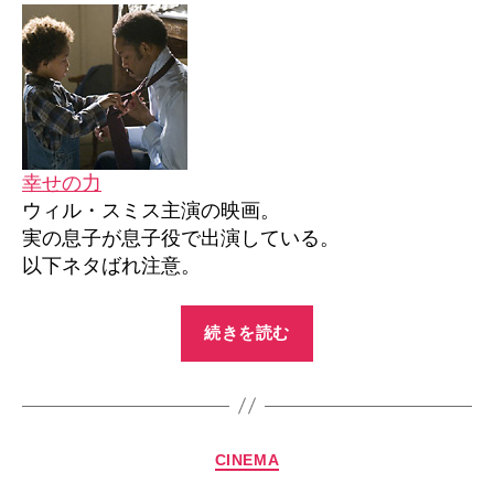
力
へ
の
幸せの力
ウィル・スミス主演の映画。
実の息子が息子役で出演している。
以下ネタばれ注意。
“幸
続きを読む
せ
の
力”
カ
CINEMA
テ