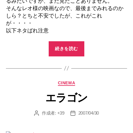
るみたいですが、まだ見たことありません。
そんなレオ様の映画なので、最後までみれるのか
しら？とちと不安でしたが、これがこれ
が・・・・
以下ネタばれ注意
“ブ
続きを読む
ラ
ッ
ド・
ダ
カ
CINEMA
イ
テ
ア
エラゴン
ゴ
モ
リ
ー
ン
作成者:
+39
2007/04/30
投
投
ド”
稿
稿
者
日