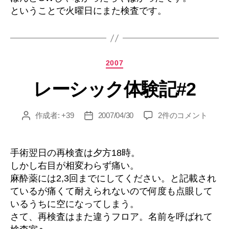
ということで火曜日にまた検査です。
へ
の
カ
2007
テ
レーシック体験記#2
ゴ
リ
ー
レ
作成者:
+39
2007/04/30
2件のコメント
投
投
ー
稿
稿
シ
者
日
ッ
手術翌日の再検査は夕方18時。
ク
しかし右目が相変わらず痛い。
体
麻酔薬には2,3回までにしてください。と記載され
験
ているが痛くて耐えられないので何度も点眼して
記
いるうちに空になってしまう。
#2
さて、再検査はまた違うフロア。名前を呼ばれて
へ
の